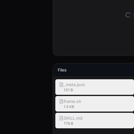
Files
_meta.json
131 B
frame.sh
1.3 KB
SKILL.md
776 B