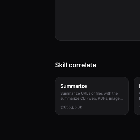
Skill correlate
Summarize
Summarize URLs or files with the
summarize CLI (web, PDFs, images,
audio, YouTube).
855
5.3k