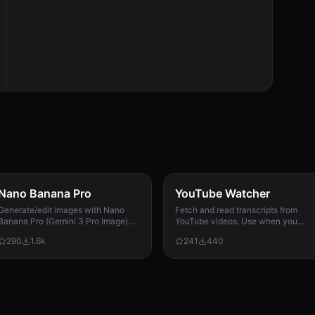
Nano Banana Pro
YouTube Watcher
Generate/edit images with Nano
Fetch and read transcripts from
Banana Pro (Gemini 3 Pro Image).
YouTube videos. Use when you
Use for image create/modify
need to summarize a video, answer
290
1.6k
241
440
requests incl. edits. Supports text-
questions about its content, or
to-image + image-to-image;
extract information from it.
1K/2K/4K; use --input-image.