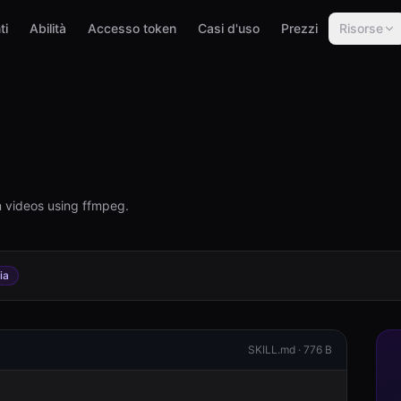
ti
Abilità
Accesso token
Casi d'uso
Prezzi
Risorse
m videos using ffmpeg.
ia
SKILL.md ·
776 B