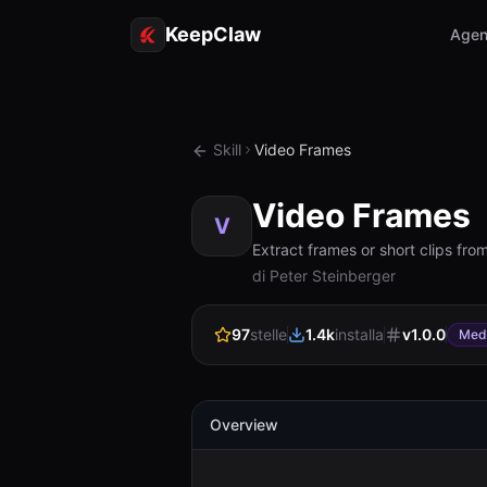
KeepClaw
Agen
Skill
Video Frames
Video Frames
V
Extract frames or short clips fro
di Peter Steinberger
97
stelle
1.4k
installa
v
1.0.0
Med
Overview