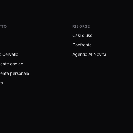
TTO
RISORSE
Casi d'uso
Confronta
 Cervello
Agentic AI Novità
tente codice
tente personale
to