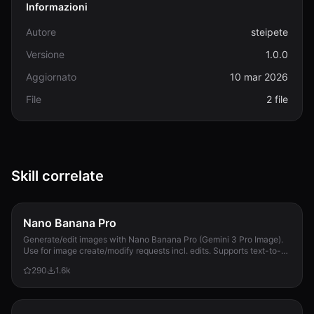
Informazioni
Autore
steipete
Versione
1.0.0
Aggiornato
10 mar 2026
File
2 file
Skill correlate
Nano Banana Pro
Generate/edit images with Nano Banana Pro (Gemini 3 Pro Image).
Use for image create/modify requests incl. edits. Supports text-to-
image + image-to-image; 1K/2K/4K; use --input-image.
290
1.6k