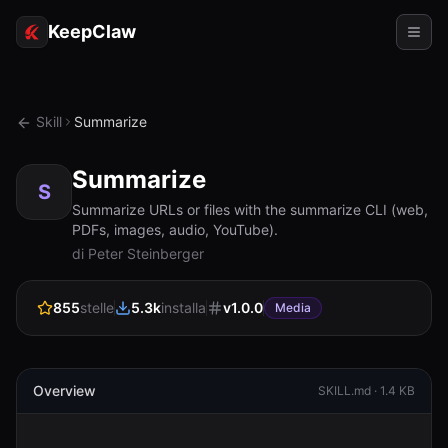
KeepClaw
Agenti
Skill
Summarize
Abilità
Summarize
Accesso token
S
Summarize URLs or files with the summarize CLI (web,
PDFs, images, audio, YouTube).
Casi d'uso
di Peter Steinberger
Prezzi
855
stelle
5.3k
installa
v
1.0.0
Media
RISORSE
Confronta
Documentazione
Overview
SKILL.md ·
1.4 KB
Chi siamo