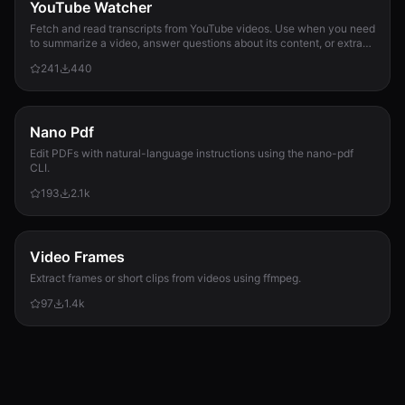
YouTube Watcher
Fetch and read transcripts from YouTube videos. Use when you need
to summarize a video, answer questions about its content, or extract
information from it.
241
440
Nano Pdf
Edit PDFs with natural-language instructions using the nano-pdf
CLI.
193
2.1k
Video Frames
Extract frames or short clips from videos using ffmpeg.
97
1.4k