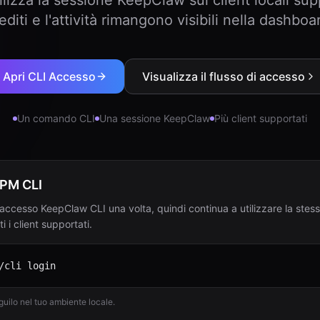
tilizza la sessione KeepClaw sui client locali sup
editi e l'attività rimangono visibili nella dashboa
Apri CLI Accesso
Visualizza il flusso di accesso
Un comando CLI
Una sessione KeepClaw
Più client supportati
NPM CLI
accesso KeepClaw CLI una volta, quindi continua a utilizzare la stes
i i client supportati.
/cli login
uilo nel tuo ambiente locale.