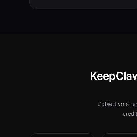
KeepClaw 
L'obiettivo è re
credi