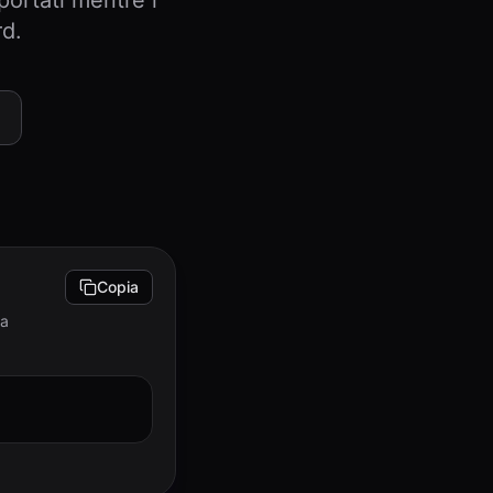
portati mentre i
rd.
Copia
sa