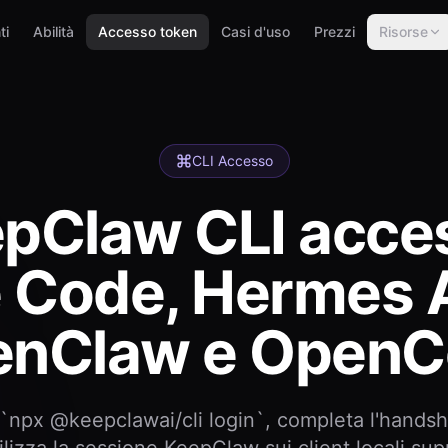
ti
Abilità
Accesso token
Casi d'uso
Prezzi
Risorse
CLI Accesso
pClaw CLI acce
 Code, Hermes 
enClaw e OpenC
 `npx @keepclawai/cli login`, completa l'hands