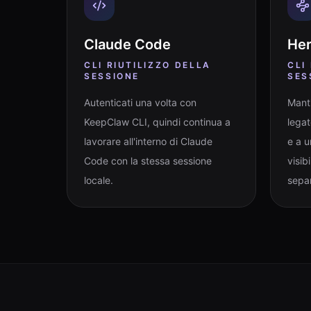
Claude Code
He
CLI RIUTILIZZO DELLA
CLI
SESSIONE
SES
Autenticati una volta con
Manti
KeepClaw CLI, quindi continua a
legat
lavorare all'interno di Claude
e a u
Code con la stessa sessione
visib
locale.
sepa