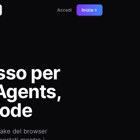
Accedi
Inizia
sso per
Agents,
ode
hake del browser