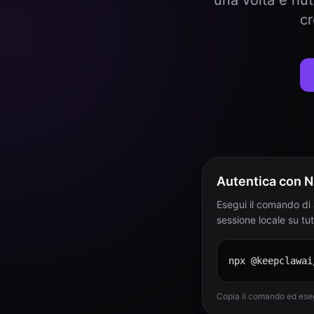
una volta e riu
cr
Autentica con 
Esegui il comando di 
sessione locale su tutt
npx @keepclawai
Copia il comando ed eseg