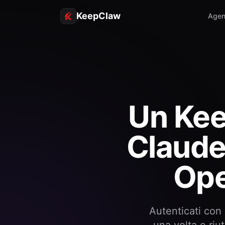
KeepClaw
Agen
Un Kee
Claude
Op
Autenticati con