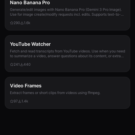
Nano Banana Pro
Generate/edit images with Nano Banana Pro (Gemini 3 Pro Image).
Use for image create/modify requests incl. edits. Supports text-to-
image + image-to-image; 1K/2K/4K; use --input-image.
290
1.6k
YouTube Watcher
Fetch and read transcripts from YouTube videos. Use when you need
to summarize a video, answer questions about its content, or extract
information from it.
241
440
Video Frames
Extract frames or short clips from videos using ffmpeg.
97
1.4k