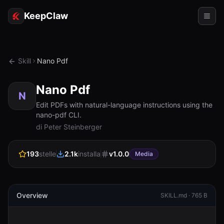
KeepClaw
Agenti
Skill
Nano Pdf
Abilità
Nano Pdf
Accesso token
N
Edit PDFs with natural-language instructions using the
nano-pdf CLI.
Casi d'uso
di Peter Steinberger
Prezzi
193
stelle
2.1k
installa
v
1.0.0
Media
RISORSE
Confronta
Documentazione
Overview
SKILL.md ·
765 B
Chi siamo