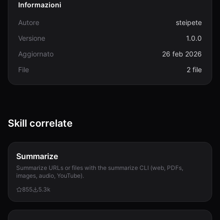
Informazioni
Autore
steipete
Versione
1.0.0
Aggiornato
26 feb 2026
File
2 file
Skill correlate
Summarize
Summarize URLs or files with the summarize CLI (web, PDFs,
images, audio, YouTube).
855
5.3k