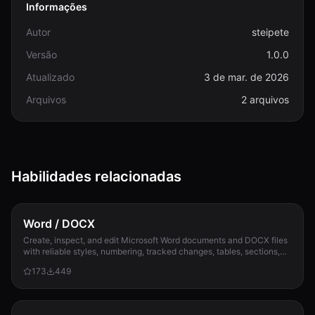
Informações
Autor
steipete
Versão
1.0.0
Atualizado
3 de mar. de 2026
Arquivos
2 arquivos
Habilidades relacionadas
Word / DOCX
Create, inspect, and edit Microsoft Word documents and DOCX files
with reliable styles, numbering, tracked changes, tables, sections,
and compatibility check...
173
449