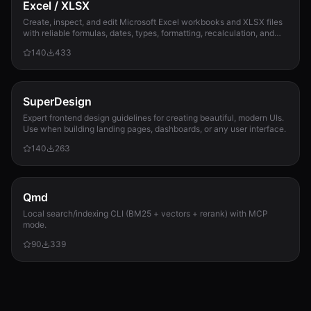
Excel / XLSX
Create, inspect, and edit Microsoft Excel workbooks and XLSX files
with reliable formulas, dates, types, formatting, recalculation, and
template preservation...
140
433
SuperDesign
Expert frontend design guidelines for creating beautiful, modern UIs.
Use when building landing pages, dashboards, or any user interface.
140
263
Qmd
Local search/indexing CLI (BM25 + vectors + rerank) with MCP
mode.
90
339