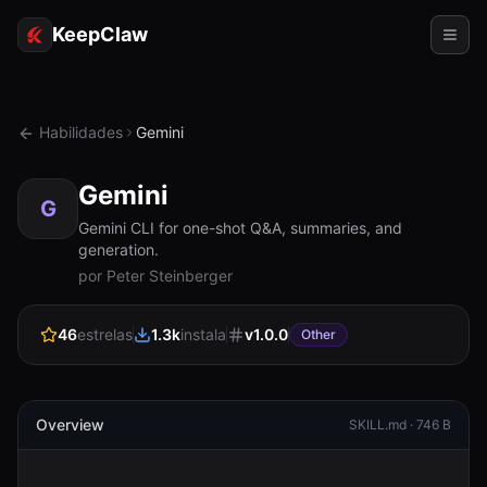
KeepClaw
Agentes
Habilidades
Gemini
Habilidades
Gemini
Acesso ao token
G
Gemini CLI for one-shot Q&A, summaries, and
generation.
Casos de uso
por Peter Steinberger
Preços
46
estrelas
1.3k
instala
v
1.0.0
Other
RECURSOS
Comparar
Documentação
Overview
SKILL.md ·
746 B
Sobre