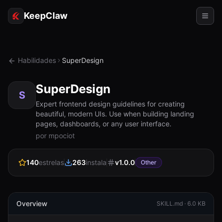
KeepClaw
Agentes
Habilidades
SuperDesign
Habilidades
SuperDesign
Acesso ao token
S
Expert frontend design guidelines for creating
beautiful, modern UIs. Use when building landing
Casos de uso
pages, dashboards, or any user interface.
por mpociot
Preços
RECURSOS
140
estrelas
263
instala
v
1.0.0
Other
Comparar
Documentação
Overview
SKILL.md ·
6.0 KB
Sobre