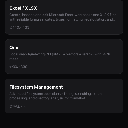
Excel / XLSX
Create, inspect, and edit Microsoft Excel workbooks and XLSX files
with reliable formulas, dates, types, formatting, recalculation, and
template preservation...
140
433
Qmd
Local search/indexing CLI (BM25 + vectors + rerank) with MCP
mode.
90
339
Filesystem Management
Advanced filesystem operations - listing, searching, batch
processing, and directory analysis for Clawdbot
69
256