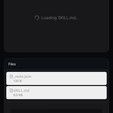
Entrar
Loading SKILL.md...
Começar
Files
_meta.json
130 B
SKILL.md
6.0 KB