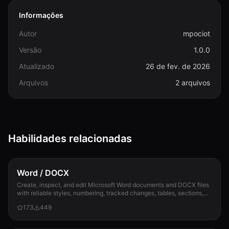
Informações
Autor
mpociot
Versão
1.0.0
Atualizado
26 de fev. de 2026
Arquivos
2 arquivos
Habilidades relacionadas
Word / DOCX
Create, inspect, and edit Microsoft Word documents and DOCX files
with reliable styles, numbering, tracked changes, tables, sections,
and compatibility check...
173
449