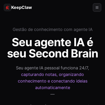
KeepClaw
Agentes
Gestão de conhecimento com agente IA
Habilidades
Seu agente IA é
Acesso ao token
seu Second Brain
Casos de uso
Preços
Seu agente IA pessoal funciona 24/7,
capturando notas, organizando
RECURSOS
conhecimento e conectando ideias
Comparar
automaticamente
Documentação
—
Sobre