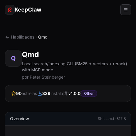
KeepClaw
Agentes
Habilidades
Qmd
Habilidades
Qmd
Acesso ao token
Q
Local search/indexing CLI (BM25 + vectors + rerank)
with MCP mode.
Casos de uso
por Peter Steinberger
Preços
90
estrelas
339
instala
v
1.0.0
Other
RECURSOS
Comparar
Documentação
Overview
SKILL.md ·
817 B
Sobre