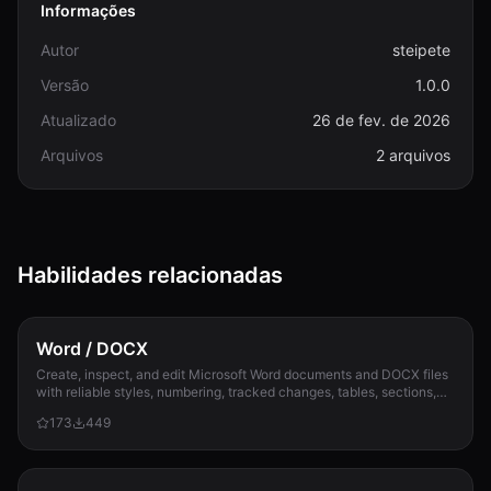
Informações
Autor
steipete
Versão
1.0.0
Atualizado
26 de fev. de 2026
Arquivos
2 arquivos
Habilidades relacionadas
Word / DOCX
Create, inspect, and edit Microsoft Word documents and DOCX files
with reliable styles, numbering, tracked changes, tables, sections,
and compatibility check...
173
449