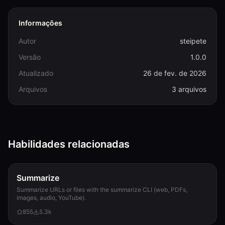
Informações
Autor
steipete
Versão
1.0.0
Atualizado
26 de fev. de 2026
Arquivos
3 arquivos
Habilidades relacionadas
Summarize
Summarize URLs or files with the summarize CLI (web, PDFs,
images, audio, YouTube).
855
5.3k