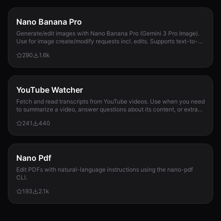
Nano Banana Pro
Generate/edit images with Nano Banana Pro (Gemini 3 Pro Image).
Use for image create/modify requests incl. edits. Supports text-to-
image + image-to-image; 1K/2K/4K; use --input-image.
290
1.6k
YouTube Watcher
Fetch and read transcripts from YouTube videos. Use when you need
to summarize a video, answer questions about its content, or extract
information from it.
241
440
Nano Pdf
Edit PDFs with natural-language instructions using the nano-pdf
CLI.
193
2.1k