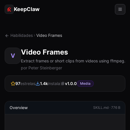
KeepClaw
Agentes
Habilidades
Video Frames
Habilidades
Video Frames
Acesso ao token
V
Extract frames or short clips from videos using ffmpeg.
Casos de uso
por Peter Steinberger
Preços
97
estrelas
1.4k
instala
v
1.0.0
Media
RECURSOS
Comparar
Overview
SKILL.md ·
776 B
Documentação
Sobre