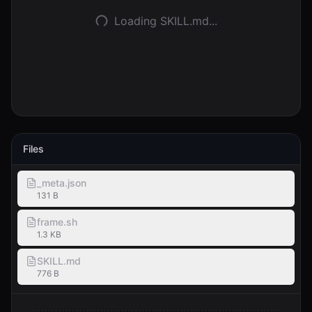
Loading SKILL.md...
Entrar
Começar
Files
_meta.json
131 B
frame.sh
1.3 KB
SKILL.md
776 B