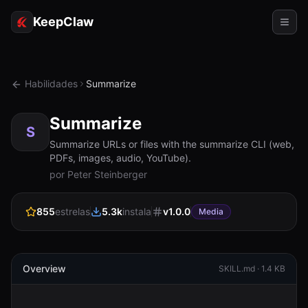
KeepClaw
Agentes
Habilidades
Summarize
Habilidades
Summarize
Acesso ao token
S
Summarize URLs or files with the summarize CLI (web,
PDFs, images, audio, YouTube).
Casos de uso
por Peter Steinberger
Preços
855
estrelas
5.3k
instala
v
1.0.0
Media
RECURSOS
Comparar
Documentação
Overview
SKILL.md ·
1.4 KB
Sobre