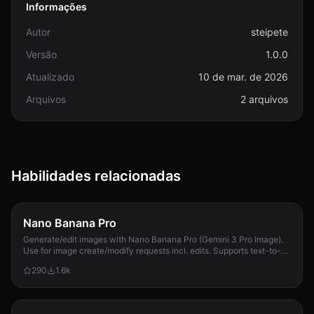
Informações
Autor
steipete
Versão
1.0.0
Atualizado
10 de mar. de 2026
Arquivos
2 arquivos
Habilidades relacionadas
Nano Banana Pro
Generate/edit images with Nano Banana Pro (Gemini 3 Pro Image).
Use for image create/modify requests incl. edits. Supports text-to-
image + image-to-image; 1K/2K/4K; use --input-image.
290
1.6k