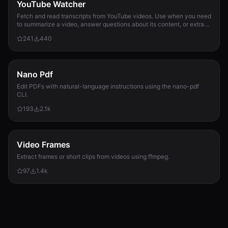
YouTube Watcher
Fetch and read transcripts from YouTube videos. Use when you need
to summarize a video, answer questions about its content, or extract
information from it.
241
440
Nano Pdf
Edit PDFs with natural-language instructions using the nano-pdf
CLI.
193
2.1k
Video Frames
Extract frames or short clips from videos using ffmpeg.
97
1.4k