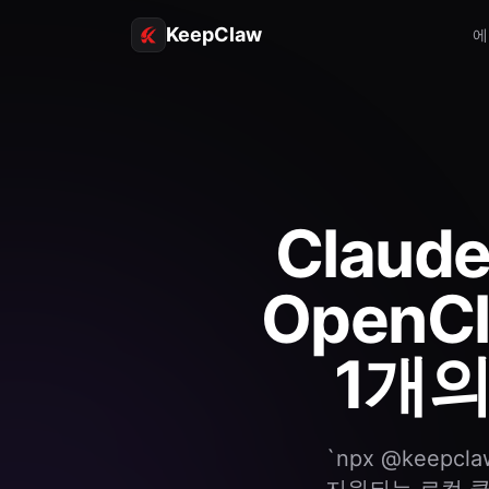
KeepClaw
에
Claude
OpenC
1개의
`npx @keepc