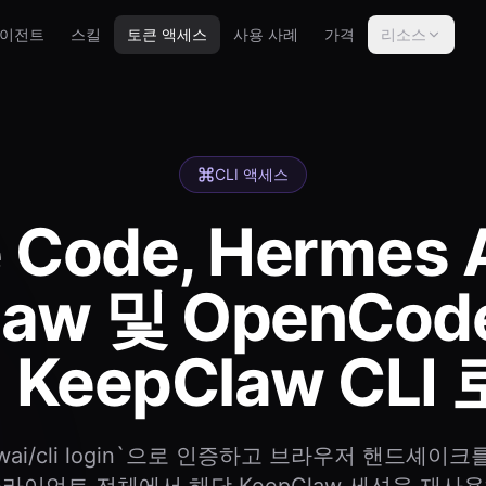
이전트
스킬
토큰 액세스
사용 사례
가격
리소스
CLI 액세스
 Code, Hermes 
law 및 OpenCo
 KeepClaw CLI
lawai/cli login`으로 인증하고 브라우저 핸드셰이