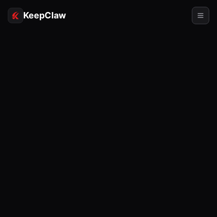
KeepClaw
에이전트
스킬
토큰 액세스
사용 사례
가격
리소스
비교
문서
소개