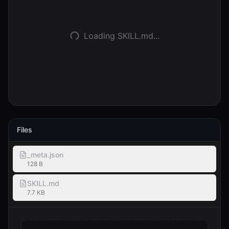
로그인
Loading SKILL.md...
시작하기
Files
_meta.json
128 B
SKILL.md
7.7 KB