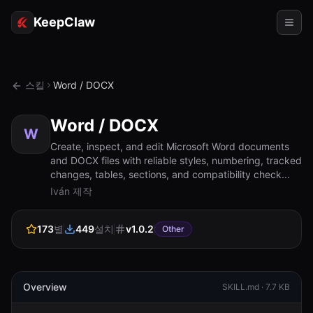
KeepClaw
에이전트
스킬
Word / DOCX
스킬
Word / DOCX
토큰 액세스
W
Create, inspect, and edit Microsoft Word documents
and DOCX files with reliable styles, numbering, tracked
사용 사례
changes, tables, sections, and compatibility check...
Iván 제작
가격
리소스
173
별
449
설치
v
1.0.2
Other
비교
문서
Overview
SKILL.md ·
7.7 KB
소개