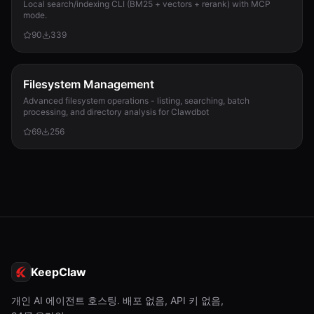
Local search/indexing CLI (BM25 + vectors + rerank) with MCP
mode.
90
339
Filesystem Management
Advanced filesystem operations - listing, searching, batch
processing, and directory analysis for Clawdbot
69
256
KeepClaw
개인 AI 에이전트 호스팅. 배포 없음, API 키 없음,