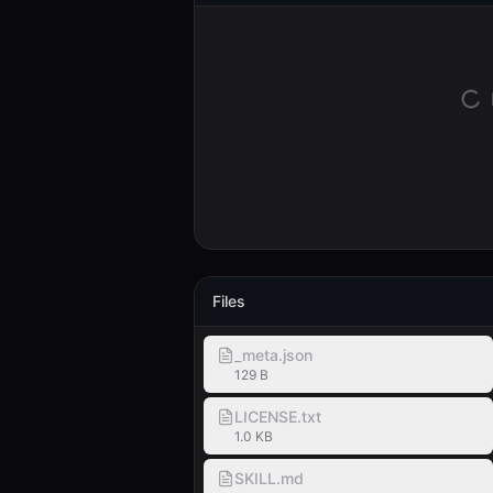
Files
_meta.json
129 B
LICENSE.txt
1.0 KB
SKILL.md