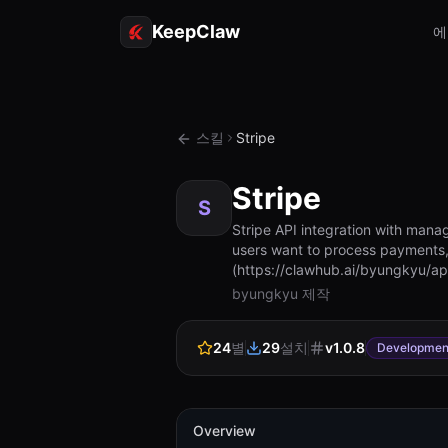
KeepClaw
에
스킬
Stripe
Stripe
S
Stripe API integration with mana
users want to process payments, m
(https://clawhub.ai/byungkyu/ap
byungkyu 제작
24
별
29
설치
v
1.0.8
Developmen
Overview