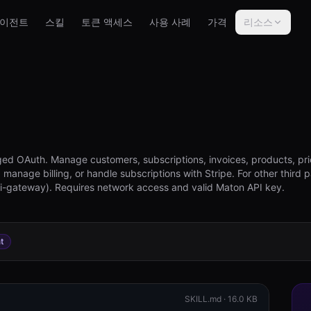
이전트
스킬
토큰 액세스
사용 사례
가격
리소스
ged OAuth. Manage customers, subscriptions, invoices, products, pri
anage billing, or handle subscriptions with Stripe. For other third p
i-gateway). Requires network access and valid Maton API key.
t
SKILL.md ·
16.0 KB