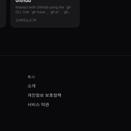
Github
h
Interact with GitHub using the `gh`
CLI. Use `gh issue`, `gh pr`, `gh
run`, and `gh api` for issues, PRs, CI
463
3.7k
runs, and advanced queries.
회사
소개
개인정보 보호정책
서비스 약관