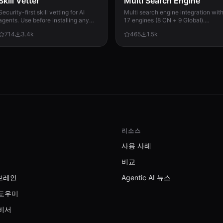
Skill Vetter
Multi Search Engine
Security-first skill vetting for AI
Multi search engine integration wit
agents. Use before installing any
17 engines (8 CN + 9 Global).
skill from ClawdHub, GitHub, or
Supports advanced search
714
3.4k
465
1.5k
other sources. Checks for red flags,
operators, time filters, site search,
permission scope, and suspicious
privacy engines, and WolframAlpha
patterns.
knowledge queries. No API keys
required.
리소스
사용 사례
비교
브레인
Agentic AI 뉴스
 도우미
 비서