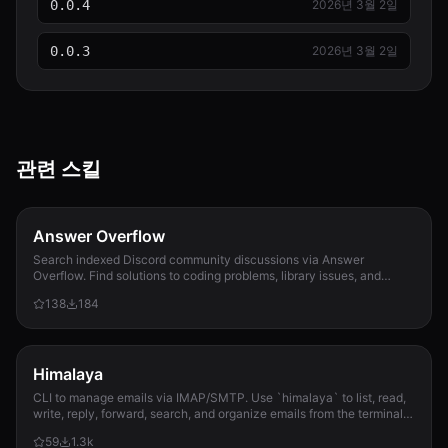
0.0.4
2026년 3월 2일
0.0.3
2026년 3월 2일
관련 스킬
Answer Overflow
Search indexed Discord community discussions via Answer
Overflow. Find solutions to coding problems, library issues, and
community Q&A that only exist in Discord conversations.
138
184
Himalaya
CLI to manage emails via IMAP/SMTP. Use `himalaya` to list, read,
write, reply, forward, search, and organize emails from the terminal.
Supports multiple accounts and message composition with MML
59
1.3k
(MIME Meta Language).