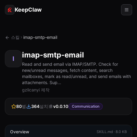
KeepClaw
에이전트
스킬
imap-smtp-email
스킬
imap-smtp-email
토큰 액세스
I
Read and send email via IMAP/SMTP. Check for
new/unread messages, fetch content, search
사용 사례
mailboxes, mark as read/unread, and send emails with
attachments. Sup...
가격
gzlicanyi 제작
리소스
80
별
364
설치
v
0.0.10
비교
Communication
문서
소개
Overview
SKILL.md ·
8.0 KB