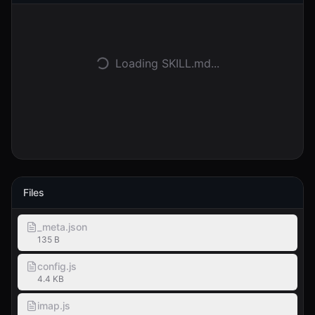
로그인
시작하기
Loading SKILL.md...
Files
_meta.json
135 B
config.js
4.4 KB
imap.js