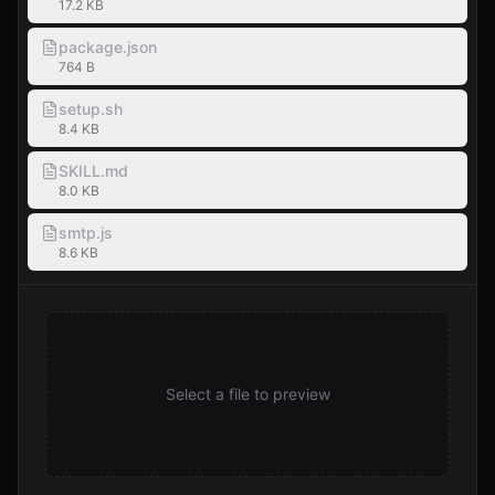
17.2 KB
package.json
764 B
setup.sh
8.4 KB
SKILL.md
8.0 KB
smtp.js
8.6 KB
Select a file to preview