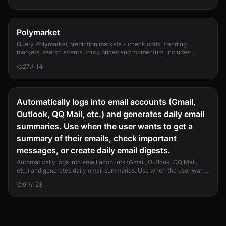
Polymarket
Query Polymarket prediction markets - check odds, trending
markets, search events, track prices and momentum. Includes
watchlist alerts, resolution calendar,...
27
14
Automatically logs into email accounts (Gmail,
Outlook, QQ Mail, etc.) and generates daily email
summaries. Use when the user wants to get a
summary of their emails, check important
messages, or create daily email digests.
Automatically logs into email accounts (Gmail, Outlook, QQ Mail,
etc.) and generates daily email summaries. Use when the user wants
to get a summary of their emails, check important messages, or
9
123
create daily email digests.