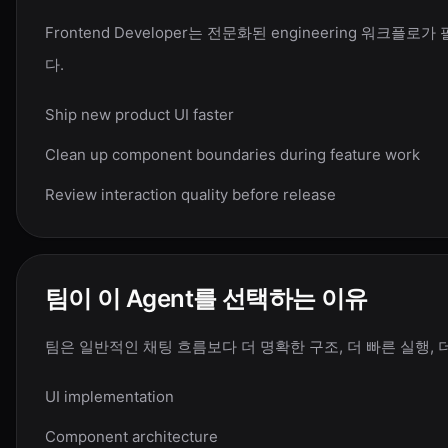
Frontend Developer는 전문화된 engineering 
다.
Ship new product UI faster
Clean up component boundaries during feature work
Review interaction quality before release
팀이 이 Agent를 선택하는 이유
팀은 일반적인 채팅 흐름보다 더 명확한 구조, 더 빠른 실행, 더 
UI implementation
Component architecture