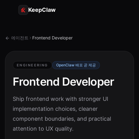
KeepClaw
에이전트
에이전트
Frontend Developer
스킬
토큰 액세스
OpenClaw 배포 곧 제공
ENGINEERING
사용 사례
Frontend Developer
가격
Ship frontend work with stronger UI
리소스
implementation choices, cleaner
비교
component boundaries, and practical
문서
attention to UX quality.
소개