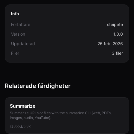
Info
Författare
steipete
Version
1.0.0
Uppdaterad
26 feb. 2026
Filer
3 filer
Relaterade färdigheter
Summarize
Summarize URLs or files with the summarize CLI (web, PDFs,
images, audio, YouTube).
855
5.3k