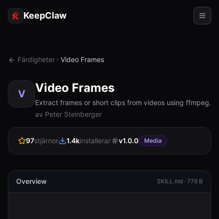
KeepClaw
Agenter
Färdigheter
Video Frames
Färdigheter
Video Frames
Tokenåtkomst
V
Extract frames or short clips from videos using ffmpeg.
Användningsfall
av Peter Steinberger
Priser
97
stjärnor
1.4k
installerar
v
1.0.0
Media
RESURSER
Jämför
Overview
SKILL.md ·
776 B
Dokumentation
Om oss