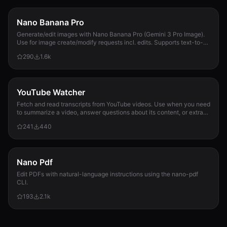
Nano Banana Pro
Generate/edit images with Nano Banana Pro (Gemini 3 Pro Image).
Use for image create/modify requests incl. edits. Supports text-to-
image + image-to-image; 1K/2K/4K; use --input-image.
290
1.6k
YouTube Watcher
Fetch and read transcripts from YouTube videos. Use when you need
to summarize a video, answer questions about its content, or extract
information from it.
241
440
Nano Pdf
Edit PDFs with natural-language instructions using the nano-pdf
CLI.
193
2.1k