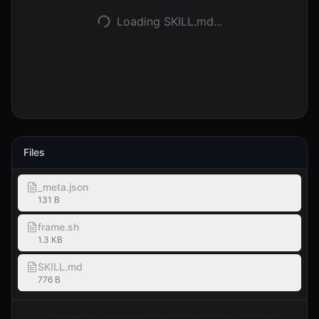
Loading SKILL.md...
Logga in
Kom igång
Files
_meta.json
131 B
frame.sh
1.3 KB
SKILL.md
776 B