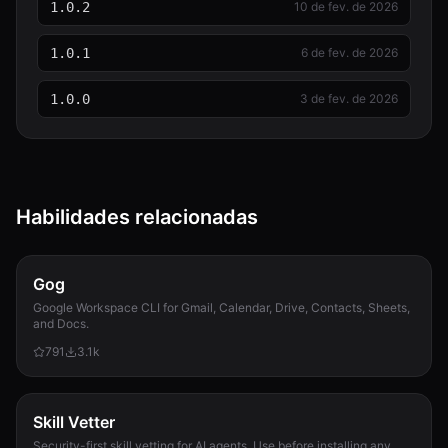
1.0.2
10 de fev. de 2026
1.0.1
6 de fev. de 2026
1.0.0
3 de fev. de 2026
Habilidades relacionadas
Gog
Google Workspace CLI for Gmail, Calendar, Drive, Contacts, Sheets,
and Docs.
791
3.1k
Skill Vetter
Security-first skill vetting for AI agents. Use before installing any