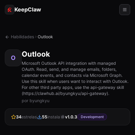
KeepClaw
Agentes
Habilidades
Outlook
Habilidades
Outlook
Acesso ao token
O
Microsoft Outlook API integration with managed
OAuth. Read, send, and manage emails, folders,
Casos de uso
calendar events, and contacts via Microsoft Graph.
Use this skill when users want to interact with Outlook.
Preços
For other third party apps, use the api-gateway skill
(https://clawhub.ai/byungkyu/api-gateway).
RECURSOS
por byungkyu
Comparar
34
estrelas
55
instala
v
1.0.3
Documentação
Development
Sobre