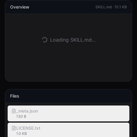
Overview
SKILL.md ·
10.1 KB
Entrar
Começar
Loading SKILL.md...
Files
_meta.json
130 B
LICENSE.txt
1.0 KB