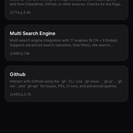
skill from ClawdHub, GitHub, or other sources. Checks for red flags,
permission scope, and suspicious patterns.
714
3.4k
Multi Search Engine
Multi search engine integration with 17 engines (8 CN + 9 Global).
Supports advanced search operators, time filters, site search,
privacy engines, and WolframAlpha knowledge queries. No API keys
465
1.5k
required.
Github
Interact with GitHub using the `gh` CLI. Use `gh issue`, `gh pr`, `gh
run`, and `gh api` for issues, PRs, CI runs, and advanced queries.
463
3.7k