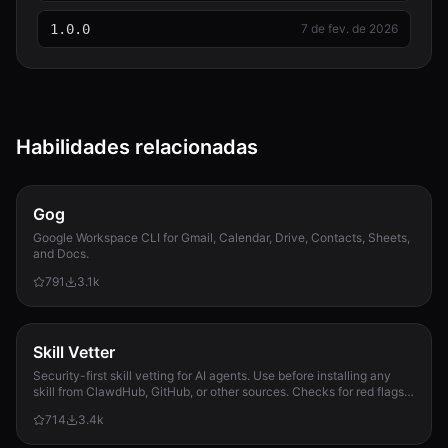
1.0.0
7 de fev. de 2026
Habilidades relacionadas
Gog
Google Workspace CLI for Gmail, Calendar, Drive, Contacts, Sheets,
and Docs.
791
3.1k
Skill Vetter
Security-first skill vetting for AI agents. Use before installing any
skill from ClawdHub, GitHub, or other sources. Checks for red flags,
permission scope, and suspicious patterns.
714
3.4k