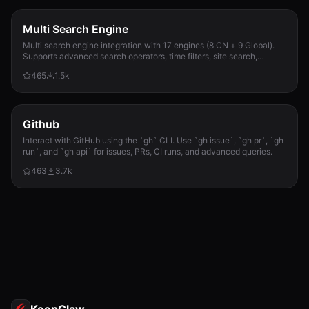
Multi Search Engine
Multi search engine integration with 17 engines (8 CN + 9 Global).
Supports advanced search operators, time filters, site search,
privacy engines, and WolframAlpha knowledge queries. No API keys
465
1.5k
required.
Github
Interact with GitHub using the `gh` CLI. Use `gh issue`, `gh pr`, `gh
run`, and `gh api` for issues, PRs, CI runs, and advanced queries.
463
3.7k