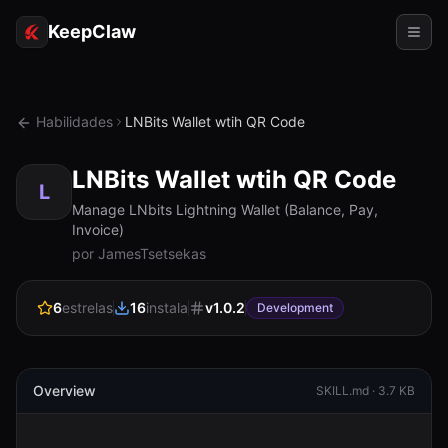
KeepClaw
Agentes
Habilidades
LNBits Wallet wtih QR Code
Habilidades
LNBits Wallet wtih QR Code
Acesso ao token
L
Manage LNbits Lightning Wallet (Balance, Pay,
Invoice)
Casos de uso
por JamesTsetsekas
Preços
6
estrelas
16
instala
v
1.0.2
Development
RECURSOS
Comparar
Documentação
Overview
SKILL.md ·
3.7 KB
Sobre