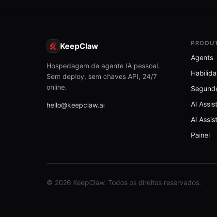
PRODU
KeepClaw
Agents
Hospedagem de agente IA pessoal.
Habilid
Sem deploy, sem chaves API, 24/7
online.
Segund
AI Assis
hello@keepclaw.ai
AI Assis
Painel
© 2026 KeepClaw. Todos os direitos reservados.