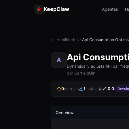
KeepClaw
Agentes
Ha
Habilidades
Api Consumption Optimi
Api Consumpti
A
Dynamically adjusts API call fre
por GarfieldQin
0
estrelas
1
instala
v
1.0.0
Devel
Overview