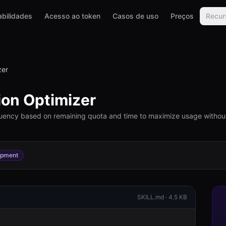
bilidades
Acesso ao token
Casos de uso
Preços
Recur
zer
on Optimizer
quency based on remaining quota and time to maximize usage without
opment
SKILL.md ·
4.5 KB