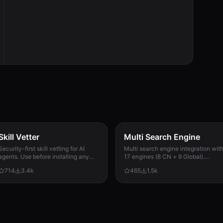
Skill Vetter
Multi Search Engine
Security-first skill vetting for AI
Multi search engine integration wit
agents. Use before installing any
17 engines (8 CN + 9 Global).
skill from ClawdHub, GitHub, or
Supports advanced search
714
3.4k
465
1.5k
other sources. Checks for red flags,
operators, time filters, site search,
permission scope, and suspicious
privacy engines, and WolframAlpha
patterns.
knowledge queries. No API keys
required.