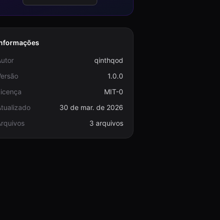
Informações
utor
qinthqod
Versão
1.0.0
Licença
MIT-0
tualizado
30 de mar. de 2026
Arquivos
3 arquivos