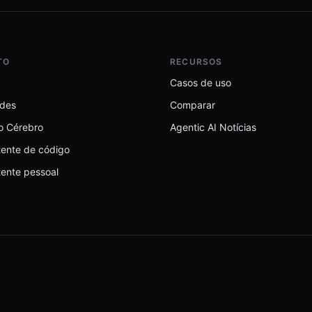
TO
RECURSOS
Casos de uso
ades
Comparar
o Cérebro
Agentic AI Notícias
tente de código
tente pessoal