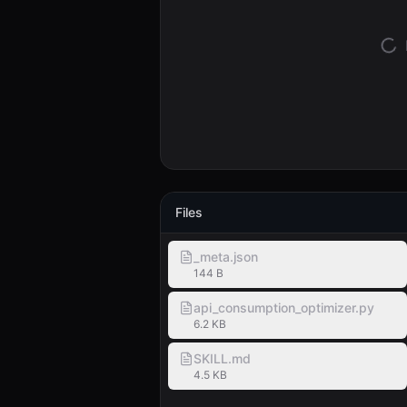
Files
_meta.json
144 B
api_consumption_optimizer.py
6.2 KB
SKILL.md
4.5 KB