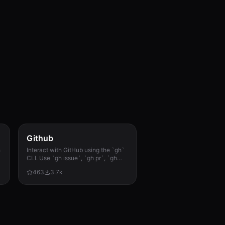
Github
h
Interact with GitHub using the `gh`
CLI. Use `gh issue`, `gh pr`, `gh
run`, and `gh api` for issues, PRs, CI
463
3.7k
runs, and advanced queries.