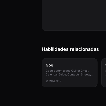
Habilidades relacionadas
Gog
Google Workspace CLI for Gmail,
Calendar, Drive, Contacts, Sheets,
and Docs.
791
3.1k