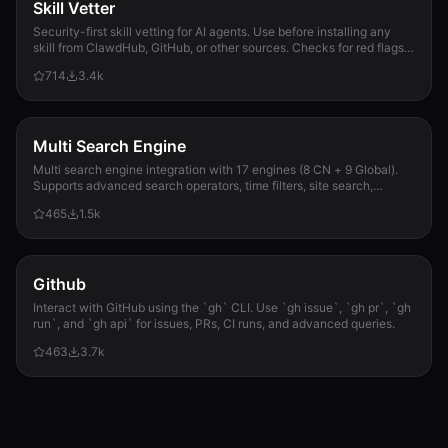
Skill Vetter
Security-first skill vetting for AI agents. Use before installing any
skill from ClawdHub, GitHub, or other sources. Checks for red flags,
permission scope, and suspicious patterns.
714
3.4k
Multi Search Engine
Multi search engine integration with 17 engines (8 CN + 9 Global).
Supports advanced search operators, time filters, site search,
privacy engines, and WolframAlpha knowledge queries. No API keys
465
1.5k
required.
Github
Interact with GitHub using the `gh` CLI. Use `gh issue`, `gh pr`, `gh
run`, and `gh api` for issues, PRs, CI runs, and advanced queries.
463
3.7k