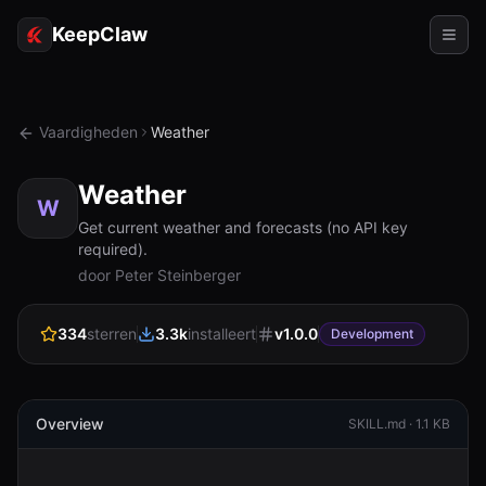
KeepClaw
Agents
Vaardigheden
Weather
Vaardigheden
Weather
Token-toegang
W
Get current weather and forecasts (no API key
required).
Gebruiksgevallen
door Peter Steinberger
Prijzen
334
sterren
3.3k
installeert
v
1.0.0
Development
BRONNEN
Vergelijk
Documentatie
Overview
SKILL.md ·
1.1 KB
Over ons