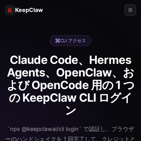
KeepClaw
エージェント
CLI アクセス
スキル
Claude Code、Hermes
トークンアクセス
Agents、OpenClaw、お
ユースケース
よび OpenCode 用の 1 つ
価格
の KeepClaw CLI ログイ
リソース
ン
比較
ドキュメント
`npx @keepclawai/cli login` で認証し、ブラウザ
会社概要
ーのハンドシェイクを 1 回完了して、クレジットと