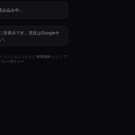
読み込み中...
非表示です。現在はGoogleサ
い。
たものとみなされます
利用規約
および
プ
バシーポリシー