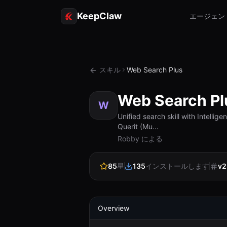
KeepClaw
エージェン
スキル
Web Search Plus
Web Search Pl
W
Unified search skill with Intelli
Querit (Mu...
Robby による
85
星
135
インストールします
v
2
Overview