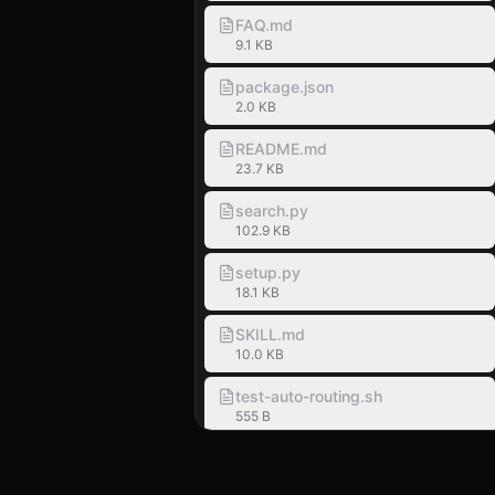
FAQ.md
9.1 KB
package.json
2.0 KB
README.md
23.7 KB
search.py
102.9 KB
setup.py
18.1 KB
SKILL.md
10.0 KB
test-auto-routing.sh
555 B
TROUBLESHOOTING.md
6.5 KB