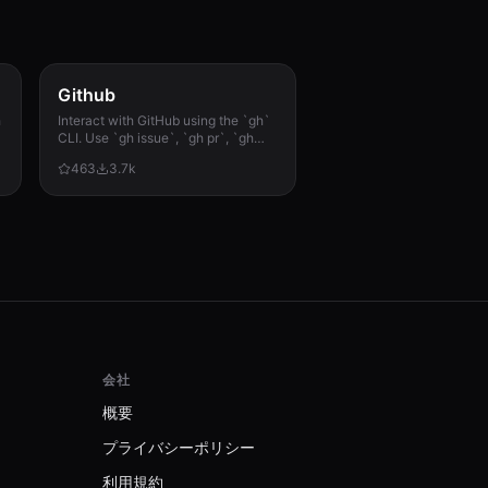
Github
h
Interact with GitHub using the `gh`
CLI. Use `gh issue`, `gh pr`, `gh
run`, and `gh api` for issues, PRs, CI
463
3.7k
runs, and advanced queries.
会社
概要
プライバシーポリシー
利用規約