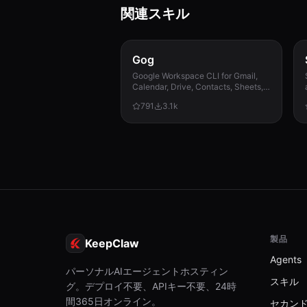
関連スキル
Gog
Google Workspace CLI for Gmail,
Calendar, Drive, Contacts, Sheets,
and Docs.
791
3.1k
製品
KeepClaw
Agents
パーソナルAIエージェントホスティン
スキル
グ。デプロイ不要、APIキー不要、24時
間365日オンライン。
セカン