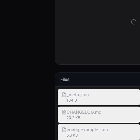
Files
_meta.json
134 B
CHANGELOG.md
20.2 KB
config.example.json
5.6 KB