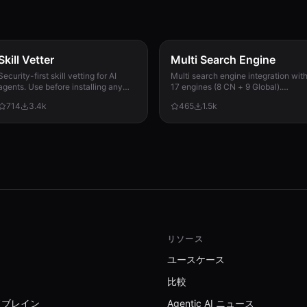
Skill Vetter
Multi Search Engine
Security-first skill vetting for AI
Multi search engine integration wit
agents. Use before installing any
17 engines (8 CN + 9 Global).
skill from ClawdHub, GitHub, or
Supports advanced search
714
3.4k
465
1.5k
other sources. Checks for red flags,
operators, time filters, site search,
permission scope, and suspicious
privacy engines, and WolframAlpha
patterns.
knowledge queries. No API keys
required.
リソース
ユースケース
比較
ドブレイン
Agentic AI ニュース