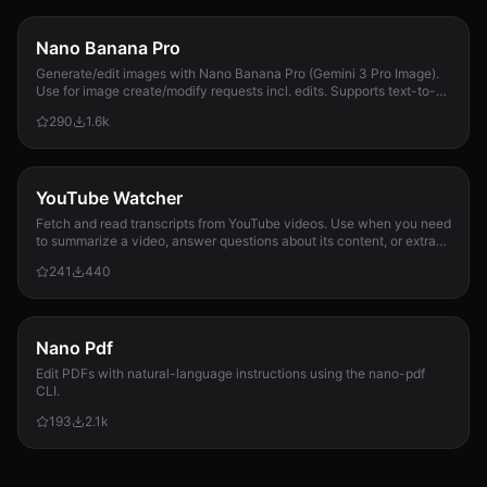
Nano Banana Pro
Generate/edit images with Nano Banana Pro (Gemini 3 Pro Image).
Use for image create/modify requests incl. edits. Supports text-to-
image + image-to-image; 1K/2K/4K; use --input-image.
290
1.6k
YouTube Watcher
Fetch and read transcripts from YouTube videos. Use when you need
to summarize a video, answer questions about its content, or extract
information from it.
241
440
Nano Pdf
Edit PDFs with natural-language instructions using the nano-pdf
CLI.
193
2.1k