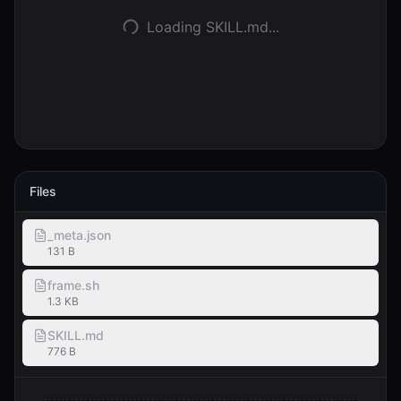
Loading SKILL.md...
ログイン
始める
Files
_meta.json
131 B
frame.sh
1.3 KB
SKILL.md
776 B