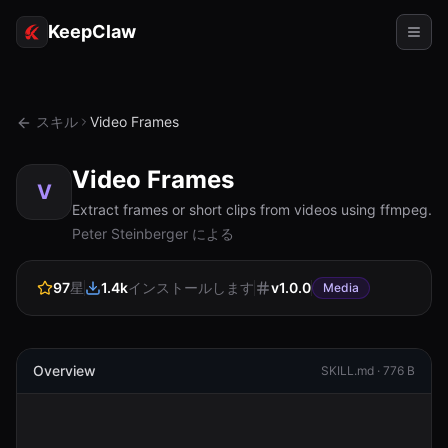
KeepClaw
エージェント
スキル
Video Frames
スキル
Video Frames
トークンアクセス
V
Extract frames or short clips from videos using ffmpeg.
ユースケース
Peter Steinberger による
価格
97
星
1.4k
インストールします
v
1.0.0
Media
リソース
比較
Overview
SKILL.md ·
776 B
ドキュメント
会社概要