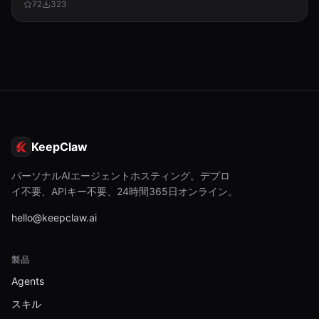
72
323
wants to track specific stocks, get performance summaries, or
manage their watchlist.
KeepClaw
パーソナルAIエージェントホスティング。デプロ
イ不要、APIキー不要、24時間365日オンライン。
hello@keepclaw.ai
製品
Agents
スキル