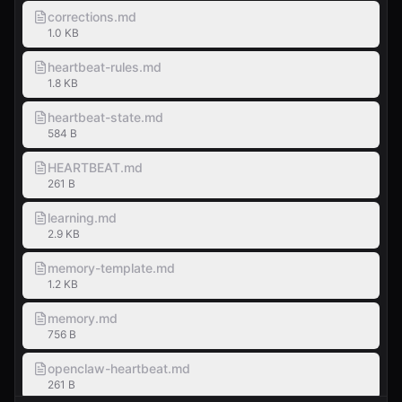
corrections.md
1.0 KB
heartbeat-rules.md
1.8 KB
heartbeat-state.md
584 B
HEARTBEAT.md
261 B
learning.md
2.9 KB
memory-template.md
1.2 KB
memory.md
756 B
openclaw-heartbeat.md
261 B