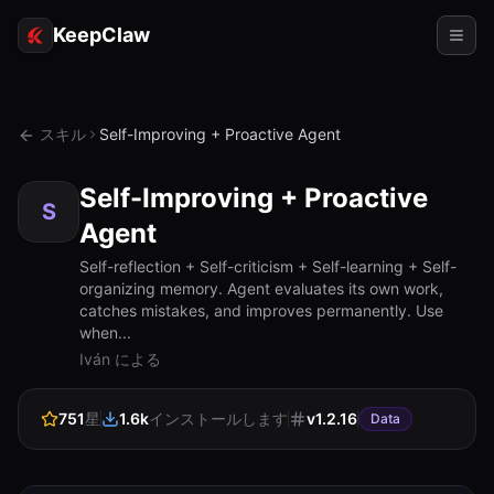
KeepClaw
エージェント
スキル
Self-Improving + Proactive Agent
スキル
Self-Improving + Proactive
トークンアクセス
S
Agent
ユースケース
Self-reflection + Self-criticism + Self-learning + Self-
organizing memory. Agent evaluates its own work,
価格
catches mistakes, and improves permanently. Use
when...
リソース
Iván による
比較
751
星
1.6k
インストールします
v
1.2.16
Data
ドキュメント
会社概要