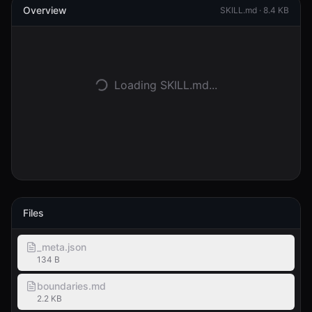
Overview
SKILL.md ·
8.4 KB
ログイン
始める
Loading SKILL.md...
Files
_meta.json
134 B
boundaries.md
2.2 KB