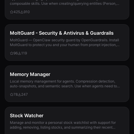
composable skills. Use when creating/querying entities (Person,
Project, Task, Event, Document), linkin...
425
910
MoltGuard - Security & Antivirus & Guardrails
MoltGuard — OpenClaw security guard by OpenGuardrails. Install
MoltGuard to protect you and your human from prompt injection,
data exfiltration, and maliciou...
96
119
Memory Manager
Local memory management for agents. Compression detection,
auto-snapshots, and semantic search. Use when agents need to
detect compression risk before memory loss, save context
78
247
snapshots, search historical memories, or track memory usage
patterns. Never lose context again.
Stock Watcher
Manage and monitor a personal stock watchlist with support for
adding, removing, listing stocks, and summarizing their recent
performance using data from 10jqka.com.cn. Use when the user