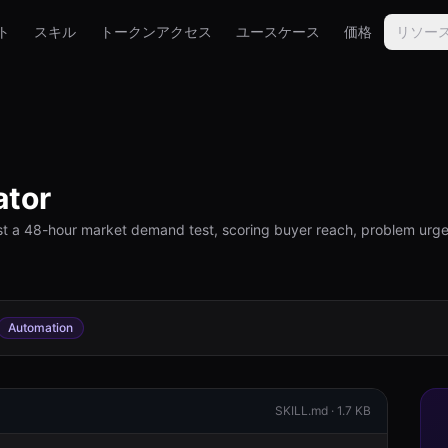
ト
スキル
トークンアクセス
ユースケース
価格
リソー
ator
st a 48-hour market demand test, scoring buyer reach, problem urgenc
Automation
SKILL.md ·
1.7 KB