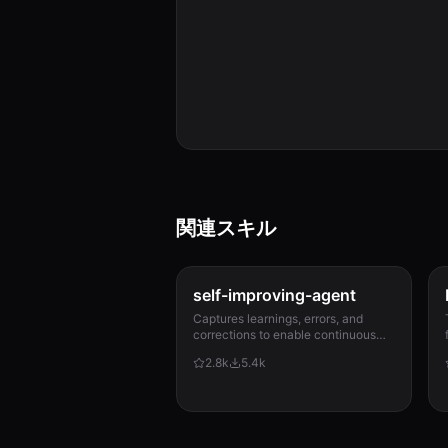
関連スキル
self-improving-agent
Captures learnings, errors, and
corrections to enable continuous
improvement. Use when: (1) A
2.8k
5.4k
command or operation fails
unexpectedly, (2) User corrects
Clau...