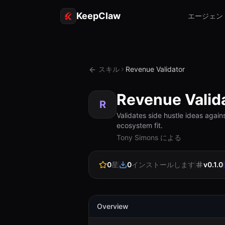
KeepClaw
エージェン
スキル
Revenue Validator
Revenue Valid
R
Validates side hustle ideas again
ecosystem fit.
Tony Simons による
0
星
0
インストールします
v
0.1.0
Overview