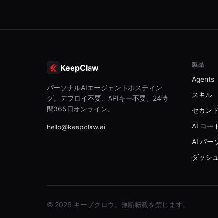
製品
KeepClaw
Agents
パーソナルAIエージェントホスティン
スキル
グ。デプロイ不要、APIキー不要、24時
間365日オンライン。
セカン
AI コ
hello@keepclaw.ai
AI パ
ダッシ
© 2026 キープクロウ。無断転載を禁じます。