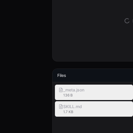
Files
_meta.json
136 B
SKILL.md
1.7 KB