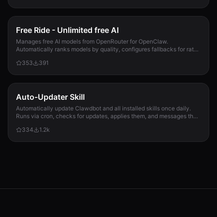
Free Ride - Unlimited free AI
Manages free AI models from OpenRouter for OpenClaw.
Automatically ranks models by quality, configures fallbacks for rate-
limit handling, and updates opencla...
353
391
Auto-Updater Skill
Automatically update Clawdbot and all installed skills once daily.
Runs via cron, checks for updates, applies them, and messages the
user with a summary of what changed.
334
1.2k