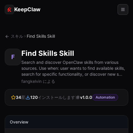
KeepClaw
エージェント
スキル
Find Skills Skill
スキル
Find Skills Skill
トークンアクセス
F
Search and discover OpenClaw skills from various
sources. Use when: user wants to find available skills,
ユースケース
search for specific functionality, or discover new s...
fangkelvin による
価格
リソース
34
星
120
インストールします
v
1.0.0
Automation
比較
ドキュメント
Overview
会社概要