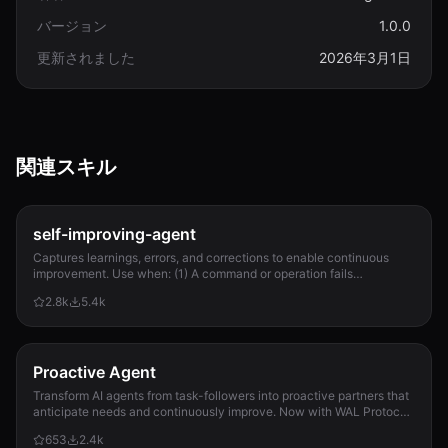
バージョン
1.0.0
更新されました
2026年3月1日
関連スキル
self-improving-agent
Captures learnings, errors, and corrections to enable continuous
improvement. Use when: (1) A command or operation fails
unexpectedly, (2) User corrects Clau...
2.8k
5.4k
Proactive Agent
Transform AI agents from task-followers into proactive partners that
anticipate needs and continuously improve. Now with WAL Protocol,
Working Buffer, Autonomous Crons, and battle-tested patterns. Part
653
2.4k
of the Hal Stack 🦞