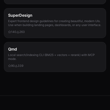
SuperDesign
Expert frontend design guidelines for creating beautiful, modern UIs.
Use when building landing pages, dashboards, or any user interface.
140
263
Qmd
Local search/indexing CLI (BM25 + vectors + rerank) with MCP
mode.
90
339