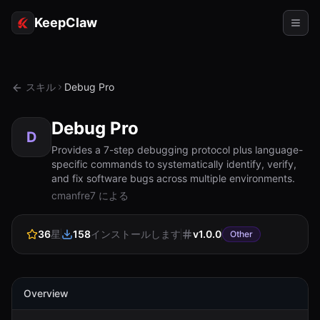
KeepClaw
エージェント
スキル
Debug Pro
スキル
Debug Pro
トークンアクセス
D
Provides a 7-step debugging protocol plus language-
specific commands to systematically identify, verify,
ユースケース
and fix software bugs across multiple environments.
cmanfre7 による
価格
リソース
36
星
158
インストールします
v
1.0.0
Other
比較
ドキュメント
Overview
会社概要