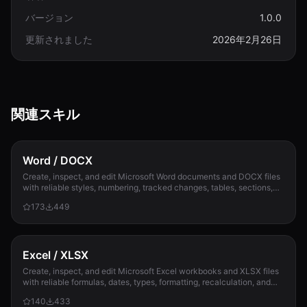
バージョン
1.0.0
更新されました
2026年2月26日
関連スキル
Word / DOCX
Create, inspect, and edit Microsoft Word documents and DOCX files
with reliable styles, numbering, tracked changes, tables, sections,
and compatibility check...
173
449
Excel / XLSX
Create, inspect, and edit Microsoft Excel workbooks and XLSX files
with reliable formulas, dates, types, formatting, recalculation, and
template preservation...
140
433