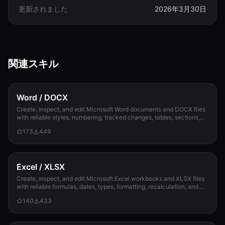
更新されました
2026年3月30日
関連スキル
Word / DOCX
Create, inspect, and edit Microsoft Word documents and DOCX files
with reliable styles, numbering, tracked changes, tables, sections,
and compatibility check...
173
449
Excel / XLSX
Create, inspect, and edit Microsoft Excel workbooks and XLSX files
with reliable formulas, dates, types, formatting, recalculation, and
template preservation...
140
433