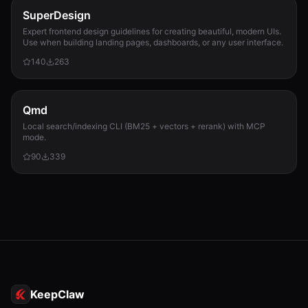
SuperDesign
Expert frontend design guidelines for creating beautiful, modern UIs.
Use when building landing pages, dashboards, or any user interface.
140
263
Qmd
Local search/indexing CLI (BM25 + vectors + rerank) with MCP
mode.
90
339
KeepClaw