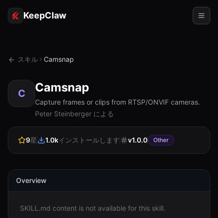
KeepClaw
エージェント
スキル
Camsnap
スキル
Camsnap
トークンアクセス
C
Capture frames or clips from RTSP/ONVIF cameras.
ユースケース
Peter Steinberger による
価格
9
星
1.0k
インストールします
v
1.0.0
Other
リソース
比較
Overview
ドキュメント
SKILL.md content is not available for this skill.
会社概要