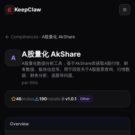
KeepClaw
Agents
Compétences
A股量化 AkShare
Compétences
A股量化 AkShare
Accès au jeton
A
A股量化数据分析工具，基于AkShare库获取A股行情、财
务数据、板块信息等。用于回答关于A股股票查询、行情数
Cas d'usage
据、财务分析、选股等问题。
par ttbb
Tarifs
RESSOURCES
46
étoiles
190
installe
v
1.0.1
Other
Comparer
Documentation
Overview
À propos