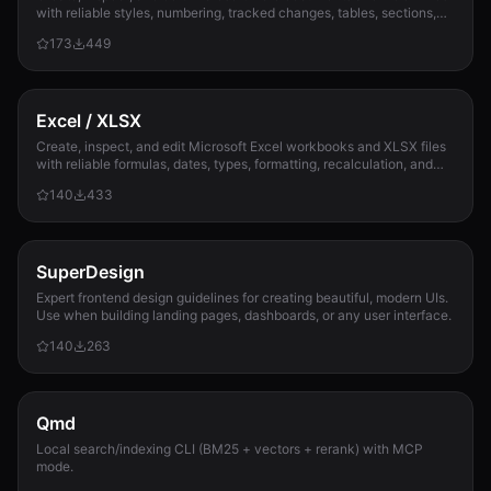
with reliable styles, numbering, tracked changes, tables, sections,
and compatibility check...
173
449
Excel / XLSX
Create, inspect, and edit Microsoft Excel workbooks and XLSX files
with reliable formulas, dates, types, formatting, recalculation, and
template preservation...
140
433
SuperDesign
Expert frontend design guidelines for creating beautiful, modern UIs.
Use when building landing pages, dashboards, or any user interface.
140
263
Qmd
Local search/indexing CLI (BM25 + vectors + rerank) with MCP
mode.