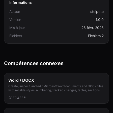
Informations
Auteur
steipete
Version
1.0.0
Mis à jour
26 févr. 2026
Fichiers
Fichiers 2
Compétences connexes
Word / DOCX
Create, inspect, and edit Microsoft Word documents and DOCX files
with reliable styles, numbering, tracked changes, tables, sections,
and compatibility check...
173
449