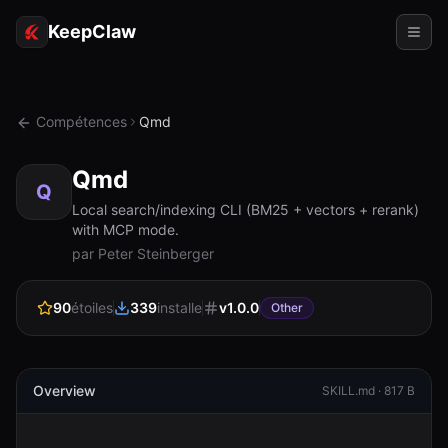
KeepClaw
Agents
Compétences
Qmd
Compétences
Qmd
Accès au jeton
Q
Local search/indexing CLI (BM25 + vectors + rerank)
with MCP mode.
Cas d'usage
par Peter Steinberger
Tarifs
90
étoiles
339
installe
v
1.0.0
Other
RESSOURCES
Comparer
Documentation
Overview
SKILL.md ·
817 B
À propos