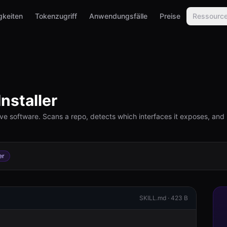
gkeiten
Tokenzugriff
Anwendungsfälle
Preise
Ressourc
nstaller
ive software. Scans a repo, detects which interfaces it exposes, and in
er
SKILL.md ·
423 B