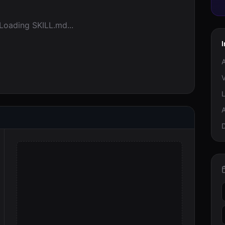
Loading SKILL.md...
I
A
V
A