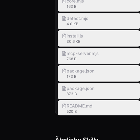
core.mjs
163 B
detect.mjs
4.0 KB
install.js
30.6 KB
mcp-server.mjs
768 B
package.json
173 B
package.json
873 B
README.md
520 B
README.md
4.7 KB