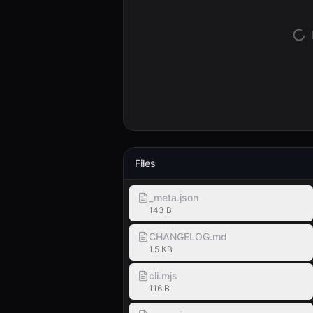
Files
_meta.json
143 B
CHANGELOG.md
1.5 KB
cli.mjs
116 B