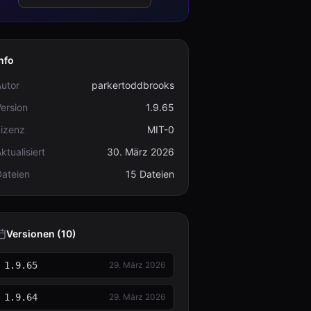
nfo
utor
parkertoddbrooks
ersion
1.9.65
Lizenz
MIT-0
ktualisiert
30. März 2026
Dateien
15 Dateien
Versionen (10)
1.9.65
29. März 2026
1.9.64
29. März 2026