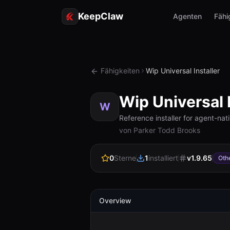
KeepClaw
Agenten
Fähi
Fähigkeiten
Wip Universal Installer
Wip Universal I
W
Reference installer for agent-nat
von Parker Todd Brooks
0
Sterne
1
installiert
v
1.9.65
Oth
Overview