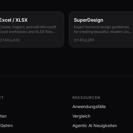
Excel / XLSX
SuperDesign
Create, inspect, and edit Microsoft
Expert frontend design guidelines
Excel workbooks and XLSX files
for creating beautiful, modern UIs.
with reliable formulas, dates, types,
Use when building landing pages,
140
433
140
263
formatting, recalculation, and
dashboards, or any user interface.
template preservation...
KT
RESSOURCEN
Anwendungsfälle
iten
Vergleich
 Gehirn
Agentic AI Neuigkeiten