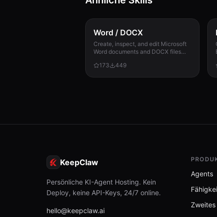
Ähnliche Skills
REFERENCE.md
4.4 KB
SKILL.md
Word / DOCX
423 B
Create, inspect, and edit Microsoft
Word documents and DOCX files
SKILL.md
with reliable styles, numbering,
2.6 KB
173
449
tracked changes, tables, sections,
and compatibility check...
SPEC.md
6.7 KB
PRODU
KeepClaw
Agents
Persönliche KI-Agent Hosting. Kein
Fähigke
Deploy, keine API-Keys, 24/7 online.
Zweites
hello@keepclaw.ai