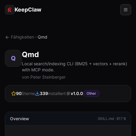
KeepClaw
Agenten
Fähigkeiten
Qmd
Fähigkeiten
Qmd
Tokenzugriff
Q
Local search/indexing CLI (BM25 + vectors + rerank)
with MCP mode.
Anwendungsfälle
von Peter Steinberger
Preise
90
Sterne
339
installiert
v
1.0.0
Other
RESSOURCEN
Vergleichen
Dokumentation
Overview
SKILL.md ·
817 B
Über uns