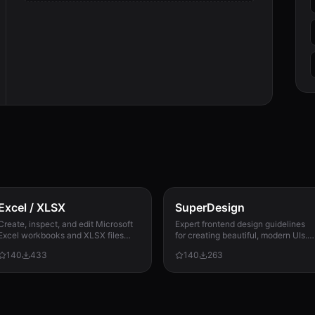
Excel / XLSX
SuperDesign
Create, inspect, and edit Microsoft
Expert frontend design guidelines
Excel workbooks and XLSX files
for creating beautiful, modern UIs.
with reliable formulas, dates, types,
Use when building landing pages,
140
433
140
263
formatting, recalculation, and
dashboards, or any user interface.
template preservation...