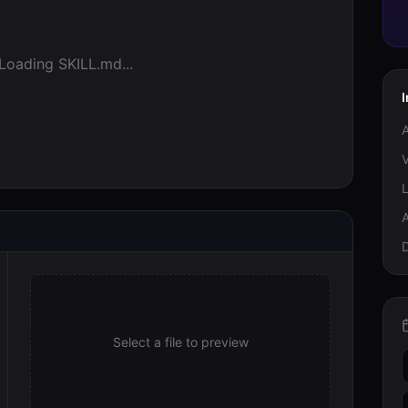
Loading SKILL.md...
I
A
V
A
Select a file to preview