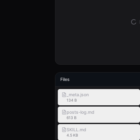
Files
_meta.json
134 B
posts-log.md
613 B
SKILL.md
4.5 KB