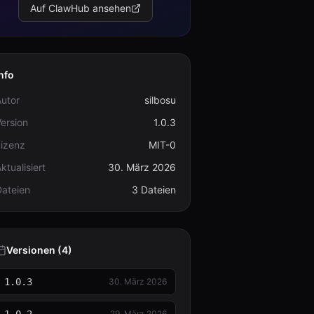
Auf ClawHub ansehen
nfo
utor
silbosu
ersion
1.0.3
Lizenz
MIT-0
ktualisiert
30. März 2026
Dateien
3 Dateien
Versionen (4)
1.0.3
30. März 2026
29. März 2026