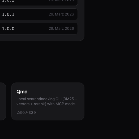
1.0.2
1.0.1
29. März 2026
1.0.0
29. März 2026
Qmd
Local search/indexing CLI (BM25 +
vectors + rerank) with MCP mode.
90
339