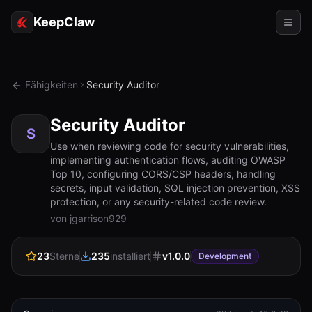
KeepClaw
Agenten
Fähigkeiten
Security Auditor
Fähigkeiten
Security Auditor
Tokenzugriff
S
Use when reviewing code for security vulnerabilities,
implementing authentication flows, auditing OWASP
Anwendungsfälle
Top 10, configuring CORS/CSP headers, handling
secrets, input validation, SQL injection prevention, XSS
Preise
protection, or any security-related code review.
von jgarrison929
RESSOURCEN
Vergleichen
23
Sterne
235
installiert
v
1.0.0
Development
Dokumentation
Über uns