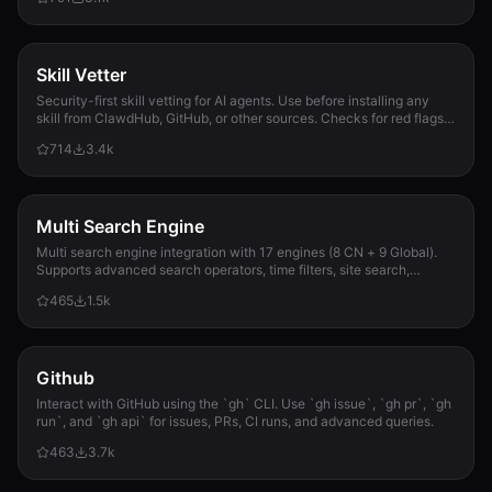
Skill Vetter
Security-first skill vetting for AI agents. Use before installing any
skill from ClawdHub, GitHub, or other sources. Checks for red flags,
permission scope, and suspicious patterns.
714
3.4k
Multi Search Engine
Multi search engine integration with 17 engines (8 CN + 9 Global).
Supports advanced search operators, time filters, site search,
privacy engines, and WolframAlpha knowledge queries. No API keys
465
1.5k
required.
Github
Interact with GitHub using the `gh` CLI. Use `gh issue`, `gh pr`, `gh
run`, and `gh api` for issues, PRs, CI runs, and advanced queries.
463
3.7k