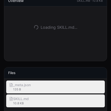
Overview
SKILL.md ·
10.8 KB
Anmelden
Loslegen
Loading SKILL.md...
Files
_meta.json
135 B
SKILL.md
10.8 KB