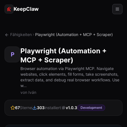
KeepClaw
Agenten
Fähigkeiten
Playwright (Automation + MCP + Scraper)
Fähigkeiten
Playwright (Automation +
Tokenzugriff
P
MCP + Scraper)
Anwendungsfälle
Browser automation via Playwright MCP. Navigate
websites, click elements, fill forms, take screenshots,
Preise
extract data, and debug real browser workflows. Use
w...
RESSOURCEN
von Iván
Vergleichen
67
Sterne
303
installiert
v
1.0.3
Development
Dokumentation
Über uns