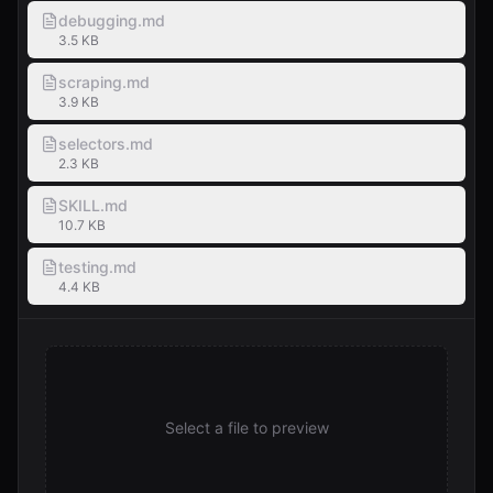
debugging.md
3.5 KB
scraping.md
3.9 KB
selectors.md
2.3 KB
SKILL.md
10.7 KB
testing.md
4.4 KB
Select a file to preview