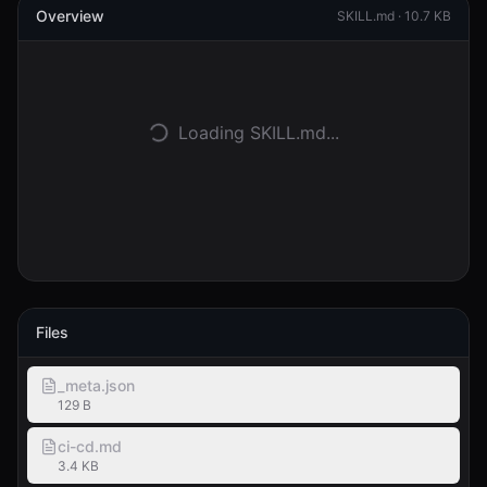
Overview
SKILL.md ·
10.7 KB
Anmelden
Loslegen
Loading SKILL.md...
Files
_meta.json
129 B
ci-cd.md
3.4 KB