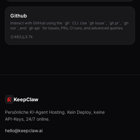
Github
Interact with GitHub using the `gh` CLI. Use `gh issue`, `gh pr`, `gh
run`, and `gh api` for issues, PRs, CI runs, and advanced queries.
463
3.7k
KeepClaw
Persönliche KI-Agent Hosting. Kein Deploy, keine
API-Keys, 24/7 online.
hello@keepclaw.ai