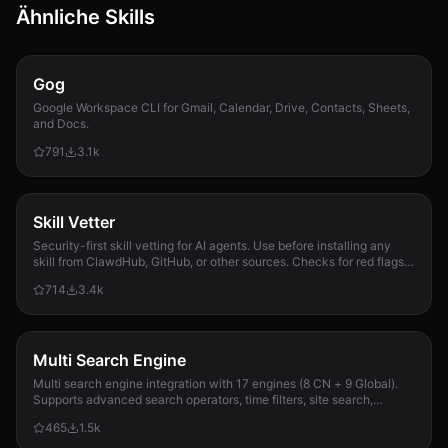
Ähnliche Skills
Gog
Google Workspace CLI for Gmail, Calendar, Drive, Contacts, Sheets,
and Docs.
791
3.1k
Skill Vetter
Security-first skill vetting for AI agents. Use before installing any
skill from ClawdHub, GitHub, or other sources. Checks for red flags,
permission scope, and suspicious patterns.
714
3.4k
Multi Search Engine
Multi search engine integration with 17 engines (8 CN + 9 Global).
Supports advanced search operators, time filters, site search,
privacy engines, and WolframAlpha knowledge queries. No API keys
465
1.5k
required.