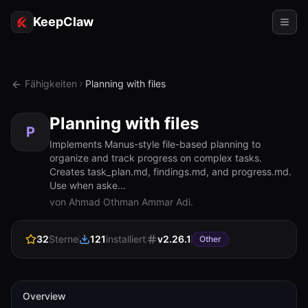
KeepClaw
Agenten
Fähigkeiten
Planning with files
Fähigkeiten
Planning with files
Tokenzugriff
P
Implements Manus-style file-based planning to
organize and track progress on complex tasks.
Anwendungsfälle
Creates task_plan.md, findings.md, and progress.md.
Use when aske...
Preise
von Ahmad Othman Ammar Adi.
RESSOURCEN
32
Sterne
121
installiert
v
2.26.1
Vergleichen
Other
Dokumentation
Über uns
Overview