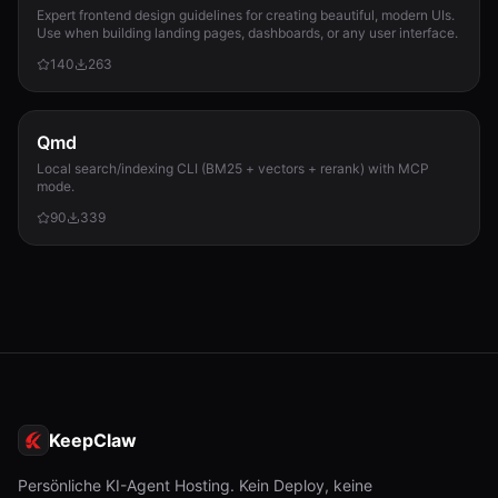
Expert frontend design guidelines for creating beautiful, modern UIs.
Use when building landing pages, dashboards, or any user interface.
140
263
Qmd
Local search/indexing CLI (BM25 + vectors + rerank) with MCP
mode.
90
339
KeepClaw
Persönliche KI-Agent Hosting. Kein Deploy, keine