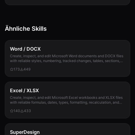
Ähnliche Skills
Word / DOCX
Create, inspect, and edit Microsoft Word documents and DOCX files
with reliable styles, numbering, tracked changes, tables, sections,
and compatibility check...
173
449
Excel / XLSX
Create, inspect, and edit Microsoft Excel workbooks and XLSX files
with reliable formulas, dates, types, formatting, recalculation, and
template preservation...
140
433
SuperDesign