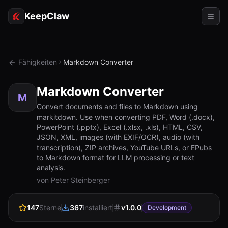
KeepClaw
Agenten
Fähigkeiten
Markdown Converter
Fähigkeiten
Markdown Converter
Tokenzugriff
M
Convert documents and files to Markdown using
markitdown. Use when converting PDF, Word (.docx),
Anwendungsfälle
PowerPoint (.pptx), Excel (.xlsx, .xls), HTML, CSV,
JSON, XML, images (with EXIF/OCR), audio (with
Preise
transcription), ZIP archives, YouTube URLs, or EPubs
to Markdown format for LLM processing or text
RESSOURCEN
analysis.
Vergleichen
von Peter Steinberger
Dokumentation
147
Sterne
367
installiert
v
1.0.0
Development
Über uns