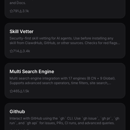
and Docs.
791
3.1k
Skill Vetter
Security-first skill vetting for AI agents. Use before installing any
skill from ClawdHub, GitHub, or other sources. Checks for red flags,
permission scope, and suspicious patterns.
714
3.4k
Multi Search Engine
Multi search engine integration with 17 engines (8 CN + 9 Global).
Supports advanced search operators, time filters, site search,
privacy engines, and WolframAlpha knowledge queries. No API keys
465
1.5k
required.
Github
Interact with GitHub using the `gh` CLI. Use `gh issue`, `gh pr`, `gh
run`, and `gh api` for issues, PRs, CI runs, and advanced queries.