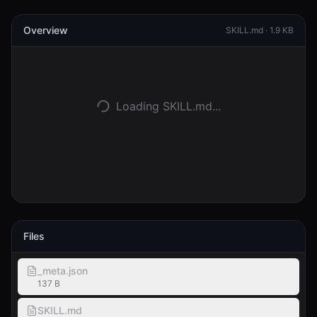
Overview
Anmelden
SKILL.md ·
1.9 KB
Loslegen
Loading SKILL.md...
Files
_meta.json
137 B
SKILL.md