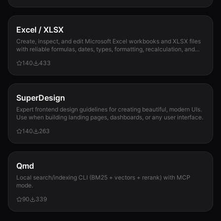
Excel / XLSX
Create, inspect, and edit Microsoft Excel workbooks and XLSX files
with reliable formulas, dates, types, formatting, recalculation, and
template preservation...
140
433
SuperDesign
Expert frontend design guidelines for creating beautiful, modern UIs.
Use when building landing pages, dashboards, or any user interface.
140
263
Qmd
Local search/indexing CLI (BM25 + vectors + rerank) with MCP
mode.
90
339