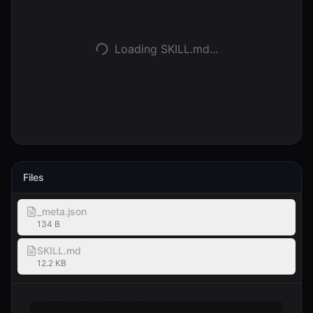
Anmelden
Loading SKILL.md...
Loslegen
Files
_meta.json
134 B
SKILL.md
12.2 KB