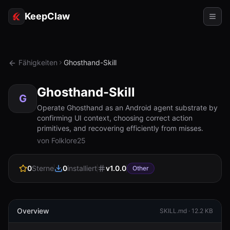
KeepClaw
Agenten
Fähigkeiten
Ghosthand-Skill
Fähigkeiten
Ghosthand-Skill
Tokenzugriff
G
Operate Ghosthand as an Android agent substrate by
confirming UI context, choosing correct action
Anwendungsfälle
primitives, and recovering efficiently from misses.
von Folklore25
Preise
RESSOURCEN
0
Sterne
0
installiert
v
1.0.0
Other
Vergleichen
Dokumentation
Overview
SKILL.md ·
12.2 KB
Über uns