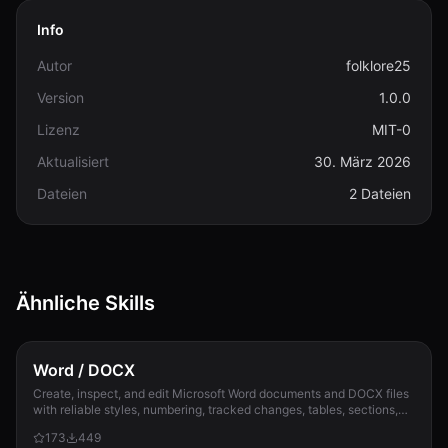
Info
Autor
folklore25
Version
1.0.0
Lizenz
MIT-0
Aktualisiert
30. März 2026
Dateien
2 Dateien
Ähnliche Skills
Word / DOCX
Create, inspect, and edit Microsoft Word documents and DOCX files
with reliable styles, numbering, tracked changes, tables, sections,
and compatibility check...
173
449