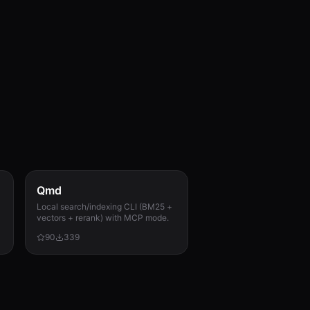
Qmd
Local search/indexing CLI (BM25 +
vectors + rerank) with MCP mode.
90
339