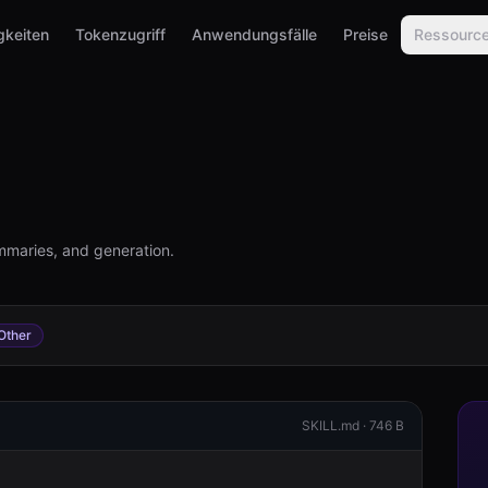
gkeiten
Tokenzugriff
Anwendungsfälle
Preise
Ressourc
mmaries, and generation.
Other
SKILL.md ·
746 B