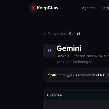
KeepClaw
Agenten
Fähi
Fähigkeiten
Gemini
Gemini
G
Gemini CLI for one-shot Q&A, su
von Peter Steinberger
46
Sterne
1.3k
installiert
v
1.0.0
Overview