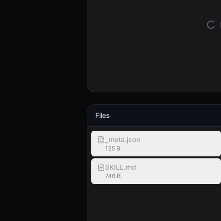
Files
_meta.json
125 B
SKILL.md
746 B