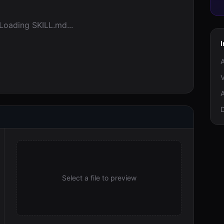
Loading SKILL.md...
I
A
V
A
Select a file to preview