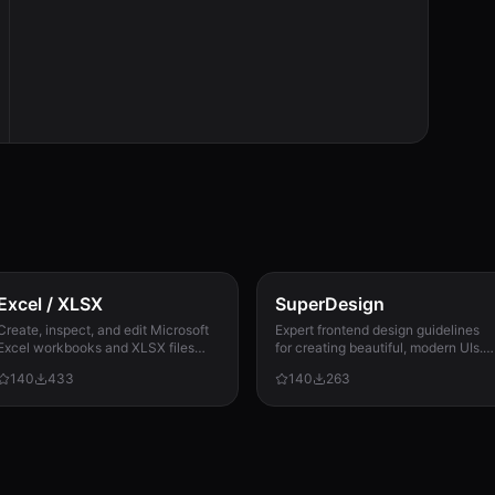
Excel / XLSX
SuperDesign
Create, inspect, and edit Microsoft
Expert frontend design guidelines
Excel workbooks and XLSX files
for creating beautiful, modern UIs.
with reliable formulas, dates, types,
Use when building landing pages,
140
433
140
263
formatting, recalculation, and
dashboards, or any user interface.
template preservation...