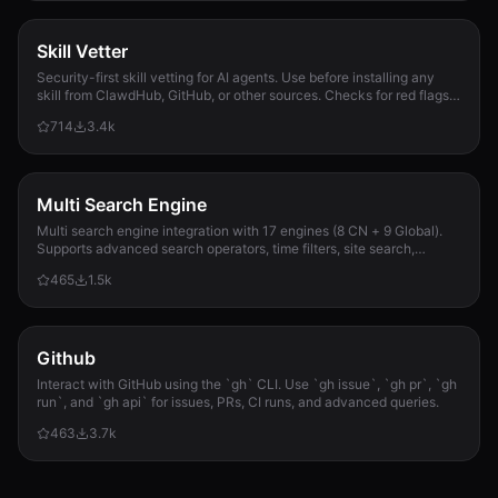
Skill Vetter
Security-first skill vetting for AI agents. Use before installing any
skill from ClawdHub, GitHub, or other sources. Checks for red flags,
permission scope, and suspicious patterns.
714
3.4k
Multi Search Engine
Multi search engine integration with 17 engines (8 CN + 9 Global).
Supports advanced search operators, time filters, site search,
privacy engines, and WolframAlpha knowledge queries. No API keys
465
1.5k
required.
Github
Interact with GitHub using the `gh` CLI. Use `gh issue`, `gh pr`, `gh
run`, and `gh api` for issues, PRs, CI runs, and advanced queries.
463
3.7k