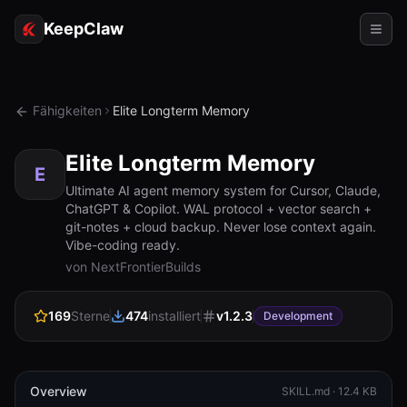
KeepClaw
Agenten
Fähigkeiten
Elite Longterm Memory
Fähigkeiten
Elite Longterm Memory
Tokenzugriff
E
Ultimate AI agent memory system for Cursor, Claude,
ChatGPT & Copilot. WAL protocol + vector search +
Anwendungsfälle
git-notes + cloud backup. Never lose context again.
Vibe-coding ready.
Preise
von NextFrontierBuilds
RESSOURCEN
169
Sterne
474
installiert
v
1.2.3
Vergleichen
Development
Dokumentation
Über uns
Overview
SKILL.md ·
12.4 KB