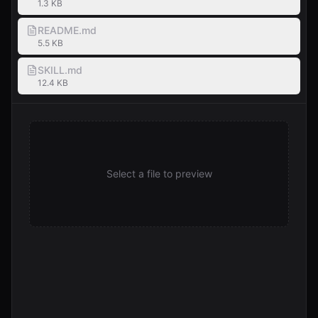
1.3 KB
README.md
5.5 KB
SKILL.md
12.4 KB
Select a file to preview