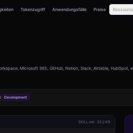
gkeiten
Tokenzugriff
Anwendungsfälle
Preise
Ressourc
kspace, Microsoft 365, GitHub, Notion, Slack, Airtable, HubSpot, et
3
Development
SKILL.md ·
33.2 KB