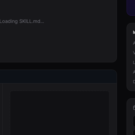
Loading SKILL.md...
I
A
V
A