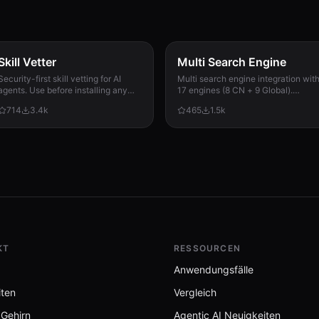
Skill Vetter
Multi Search Engine
Security-first skill vetting for AI
Multi search engine integration wit
agents. Use before installing any
17 engines (8 CN + 9 Global).
skill from ClawdHub, GitHub, or
Supports advanced search
714
3.4k
465
1.5k
other sources. Checks for red flags,
operators, time filters, site search,
permission scope, and suspicious
privacy engines, and WolframAlpha
k_instances.json
patterns.
knowledge queries. No API keys
required.
KT
RESSOURCEN
Anwendungsfälle
iten
Vergleich
 Gehirn
Agentic AI Neuigkeiten