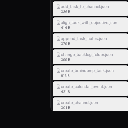
add_task_to_channel.json
386 B
align_task_with_objective.json
414 B
append_task_notes.json
379 B
change_backlog_folder.json
399 B
create_braindump_task.json
616 B
create_calendar_event.json
421 B
create_channel.json
301 B
create_follow_up_task_from_email.j
575 B