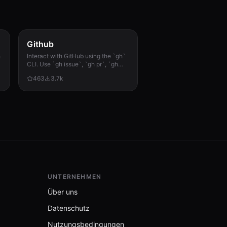
Github
h
Interact with GitHub using the `gh`
CLI. Use `gh issue`, `gh pr`, `gh
run`, and `gh api` for issues, PRs, CI
463
3.7k
runs, and advanced queries.
UNTERNEHMEN
Über uns
Datenschutz
Nutzungsbedingungen