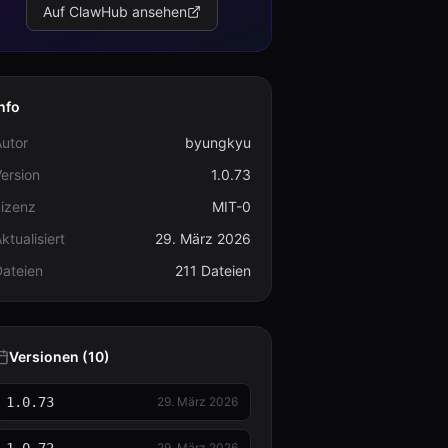
Auf ClawHub ansehen
nfo
utor
byungkyu
ersion
1.0.73
Lizenz
MIT-0
ktualisiert
29. März 2026
Dateien
211 Dateien
Versionen (10)
1.0.73
29. März 2026
29. März 2026