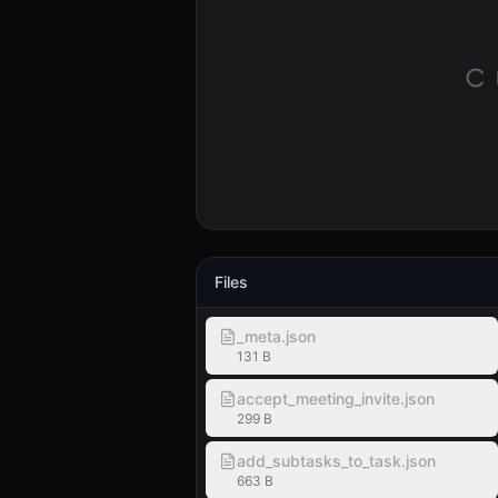
Files
_meta.json
131 B
accept_meeting_invite.json
299 B
add_subtasks_to_task.json
663 B