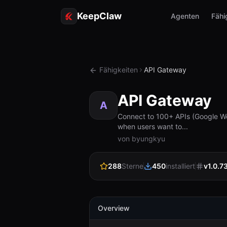
KeepClaw
Agenten
Fähi
Fähigkeiten
API Gateway
API Gateway
A
Connect to 100+ APIs (Google Wor
when users want to...
von byungkyu
288
Sterne
450
installiert
v
1.0.7
Overview