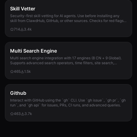
Skill Vetter
Security-first skill vetting for AI agents. Use before installing any
skill from ClawdHub, GitHub, or other sources. Checks for red flags,
permission scope, and suspicious patterns.
714
3.4k
Multi Search Engine
Multi search engine integration with 17 engines (8 CN + 9 Global).
Supports advanced search operators, time filters, site search,
privacy engines, and WolframAlpha knowledge queries. No API keys
465
1.5k
required.
Github
Interact with GitHub using the `gh` CLI. Use `gh issue`, `gh pr`, `gh
run`, and `gh api` for issues, PRs, CI runs, and advanced queries.
463
3.7k