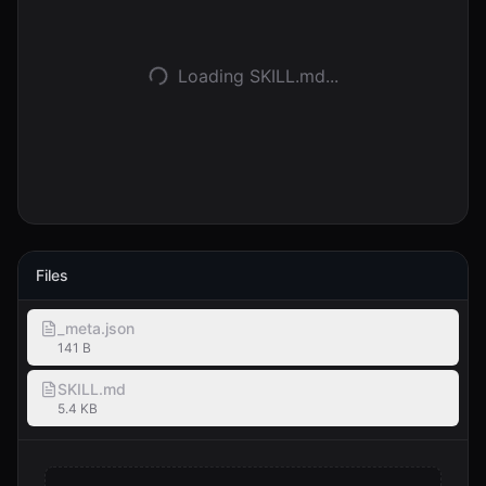
Anmelden
Loading SKILL.md...
Loslegen
Files
_meta.json
141 B
SKILL.md
5.4 KB