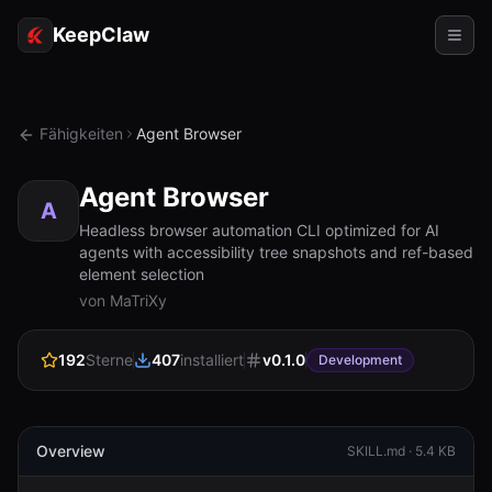
KeepClaw
Agenten
Fähigkeiten
Agent Browser
Fähigkeiten
Agent Browser
Tokenzugriff
A
Headless browser automation CLI optimized for AI
agents with accessibility tree snapshots and ref-based
Anwendungsfälle
element selection
von MaTriXy
Preise
RESSOURCEN
192
Sterne
407
installiert
v
0.1.0
Development
Vergleichen
Dokumentation
Overview
SKILL.md ·
5.4 KB
Über uns