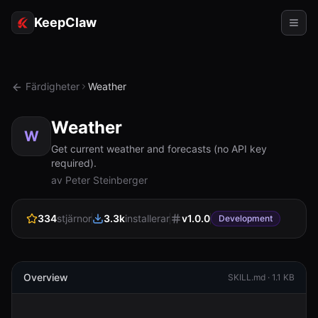
KeepClaw
Agenter
Färdigheter
Weather
Färdigheter
Weather
Tokenåtkomst
W
Get current weather and forecasts (no API key
required).
Användningsfall
av Peter Steinberger
Priser
334
stjärnor
3.3k
installerar
v
1.0.0
Development
RESURSER
Jämför
Dokumentation
Overview
SKILL.md ·
1.1 KB
Om oss