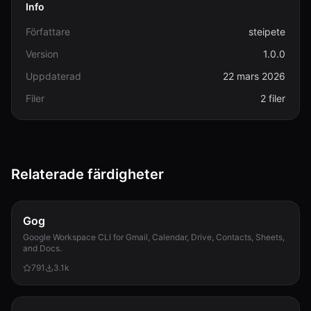
Info
Författare
steipete
Version
1.0.0
Uppdaterad
22 mars 2026
Filer
2 filer
Relaterade färdigheter
Gog
Google Workspace CLI for Gmail, Calendar, Drive, Contacts, Sheets,
and Docs.
791
3.1k