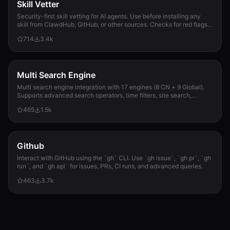
Skill Vetter
Security-first skill vetting for AI agents. Use before installing any
skill from ClawdHub, GitHub, or other sources. Checks for red flags,
permission scope, and suspicious patterns.
714
3.4k
Multi Search Engine
Multi search engine integration with 17 engines (8 CN + 9 Global).
Supports advanced search operators, time filters, site search,
privacy engines, and WolframAlpha knowledge queries. No API keys
465
1.5k
required.
Github
Interact with GitHub using the `gh` CLI. Use `gh issue`, `gh pr`, `gh
run`, and `gh api` for issues, PRs, CI runs, and advanced queries.
463
3.7k