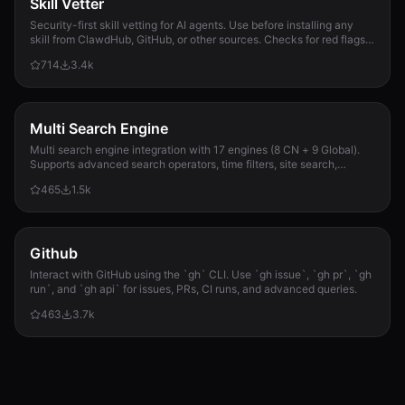
Skill Vetter
Security-first skill vetting for AI agents. Use before installing any
skill from ClawdHub, GitHub, or other sources. Checks for red flags,
permission scope, and suspicious patterns.
714
3.4k
Multi Search Engine
Multi search engine integration with 17 engines (8 CN + 9 Global).
Supports advanced search operators, time filters, site search,
privacy engines, and WolframAlpha knowledge queries. No API keys
465
1.5k
required.
Github
Interact with GitHub using the `gh` CLI. Use `gh issue`, `gh pr`, `gh
run`, and `gh api` for issues, PRs, CI runs, and advanced queries.
463
3.7k