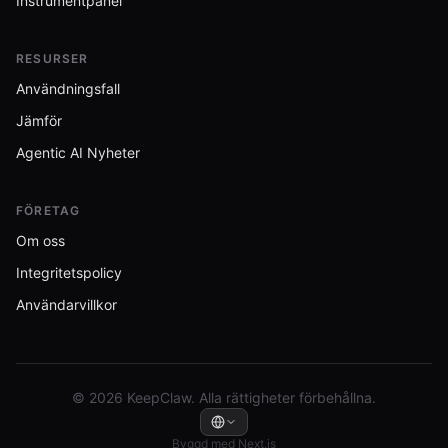
Instrumentpanel
RESURSER
Användningsfall
Jämför
Agentic AI Nyheter
FÖRETAG
Om oss
Integritetspolicy
Användarvillkor
© 2026 KeepClaw. Alla rättigheter förbehållna.
Byggd med Next.js