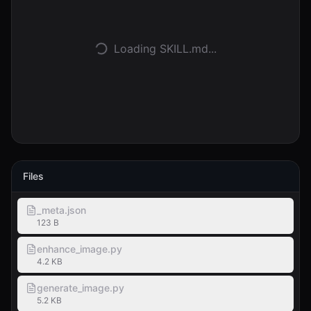
Logga in
Loading SKILL.md...
Kom igång
Files
_meta.json
123 B
enhance_image.py
4.2 KB
generate_image.py
5.2 KB