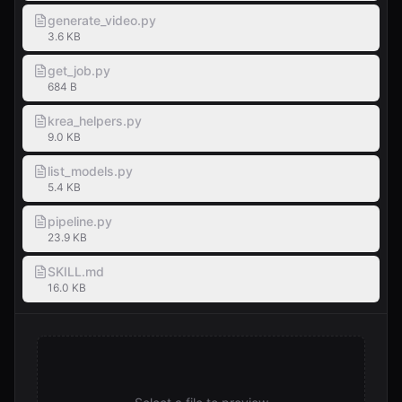
generate_video.py
3.6 KB
get_job.py
684 B
krea_helpers.py
9.0 KB
list_models.py
5.4 KB
pipeline.py
23.9 KB
SKILL.md
16.0 KB