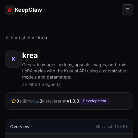
KeepClaw
Agenter
Färdigheter
krea
Färdigheter
krea
Tokenåtkomst
K
Generate images, videos, upscale images, and train
LoRA styles with the Krea.ai API using customizable
Användningsfall
models and parameters.
av Albert Salgueda
Priser
RESURSER
0
stjärnor
0
installerar
v
1.0.0
Development
Jämför
Dokumentation
Overview
SKILL.md ·
16.0 KB
Om oss