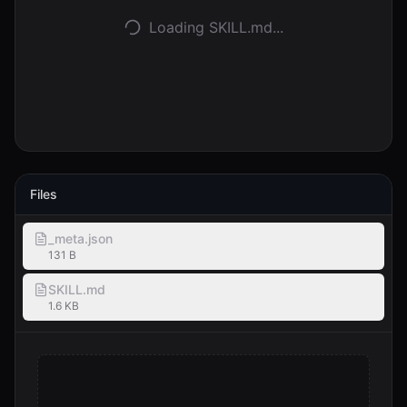
Loading SKILL.md...
Logga in
Kom igång
Files
_meta.json
131 B
SKILL.md
1.6 KB