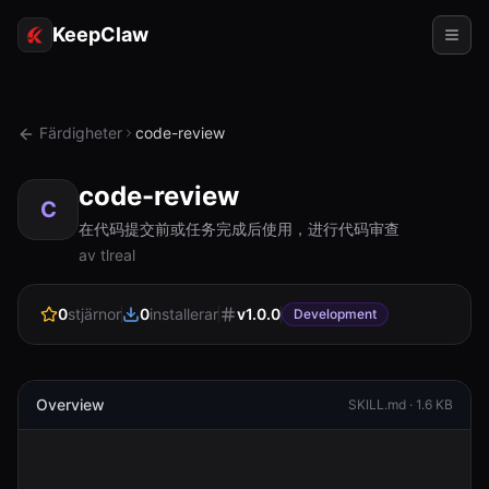
KeepClaw
Agenter
Färdigheter
code-review
Färdigheter
code-review
Tokenåtkomst
C
在代码提交前或任务完成后使用，进行代码审查
Användningsfall
av tlreal
Priser
0
stjärnor
0
installerar
v
1.0.0
Development
RESURSER
Jämför
Overview
SKILL.md ·
1.6 KB
Dokumentation
Om oss