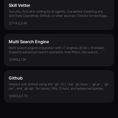
Skill Vetter
Security-first skill vetting for AI agents. Use before installing any
skill from ClawdHub, GitHub, or other sources. Checks for red flags,
permission scope, and suspicious patterns.
714
3.4k
Multi Search Engine
Multi search engine integration with 17 engines (8 CN + 9 Global).
Supports advanced search operators, time filters, site search,
privacy engines, and WolframAlpha knowledge queries. No API keys
465
1.5k
required.
Github
Interact with GitHub using the `gh` CLI. Use `gh issue`, `gh pr`, `gh
run`, and `gh api` for issues, PRs, CI runs, and advanced queries.
463
3.7k