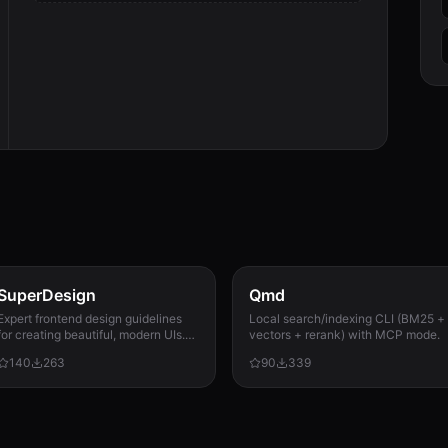
SuperDesign
Qmd
Expert frontend design guidelines
Local search/indexing CLI (BM25 +
for creating beautiful, modern UIs.
vectors + rerank) with MCP mode.
Use when building landing pages,
140
263
90
339
dashboards, or any user interface.