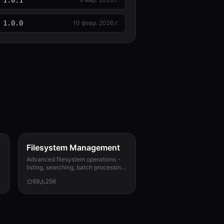
1.0.1
1.0.0
10 февр. 2026 г.
Filesystem Management
Advanced filesystem operations -
listing, searching, batch processing,
and directory analysis for Clawdbot
69
256