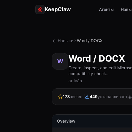
KeepClaw
Агенты
Навы
Навыки
Word / DOCX
Word / DOCX
W
Create, inspect, and edit Micros
compatibility check...
от Iván
173
звезды
449
устанавливает
Overview