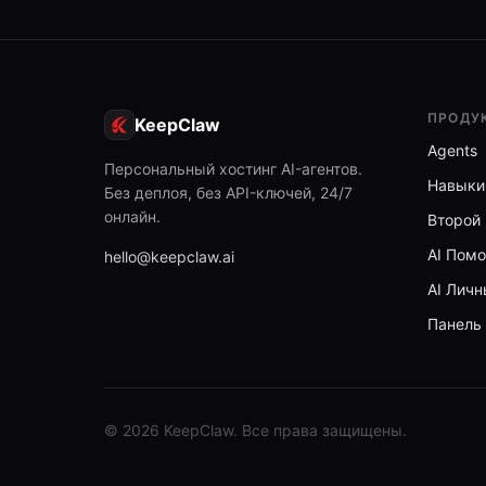
ПРОДУ
KeepClaw
Agents
Персональный хостинг AI-агентов.
Навыки
Без деплоя, без API-ключей, 24/7
онлайн.
Второй
AI Пом
hello@keepclaw.ai
AI Лич
Панель
© 2026 KeepClaw. Все права защищены.