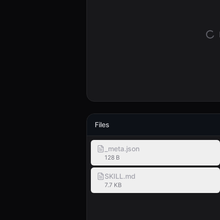
Files
_meta.json
128 B
SKILL.md
7.7 KB