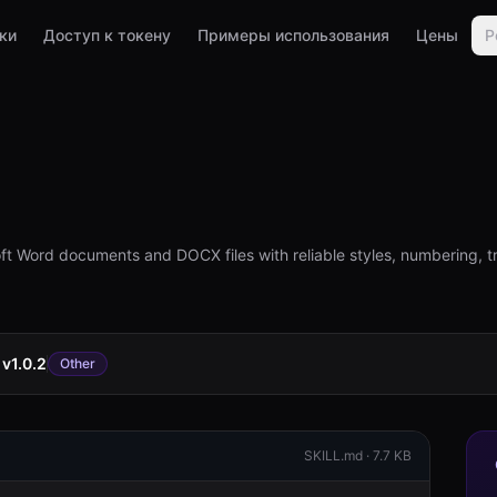
ки
Доступ к токену
Примеры использования
Цены
Р
oft Word documents and DOCX files with reliable styles, numbering, t
v
1.0.2
Other
SKILL.md ·
7.7 KB