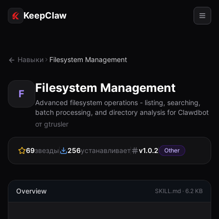
KeepClaw
Агенты
Навыки
Filesystem Management
Навыки
Filesystem Management
Доступ к токену
F
Advanced filesystem operations - listing, searching,
batch processing, and directory analysis for Clawdbot
Примеры использования
от gtrusler
Цены
69
звезды
256
устанавливает
v
1.0.2
Other
РЕСУРСЫ
Сравнить
Документация
Overview
SKILL.md ·
6.2 KB
О нас