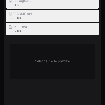
package.json
1.4 KB
README.md
8.8 KB
SKILL.md
6.2 KB
Select a file to preview