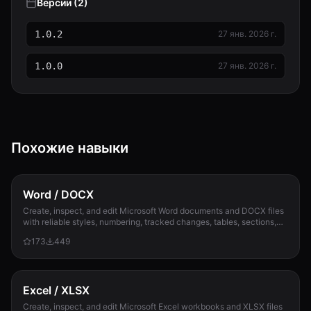
Версии (2)
1.0.2
27 янв. 2026 г.
1.0.0
27 янв. 2026 г.
Похожие навыки
Word / DOCX
Create, inspect, and edit Microsoft Word documents and DOCX files
with reliable styles, numbering, tracked changes, tables, sections,
and compatibility check...
173
449
Excel / XLSX
Create, inspect, and edit Microsoft Excel workbooks and XLSX files