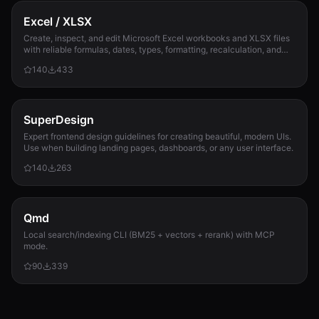
Excel / XLSX
Create, inspect, and edit Microsoft Excel workbooks and XLSX files
with reliable formulas, dates, types, formatting, recalculation, and
template preservation...
140
433
SuperDesign
Expert frontend design guidelines for creating beautiful, modern UIs.
Use when building landing pages, dashboards, or any user interface.
140
263
Qmd
Local search/indexing CLI (BM25 + vectors + rerank) with MCP
mode.
90
339