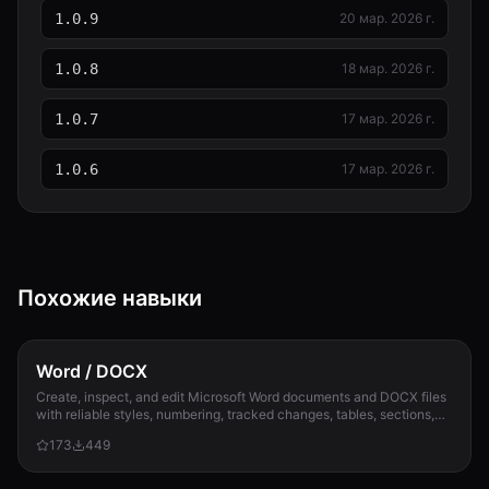
1.0.9
20 мар. 2026 г.
1.0.8
18 мар. 2026 г.
1.0.7
17 мар. 2026 г.
1.0.6
17 мар. 2026 г.
Похожие навыки
Word / DOCX
Create, inspect, and edit Microsoft Word documents and DOCX files
with reliable styles, numbering, tracked changes, tables, sections,
and compatibility check...
173
449