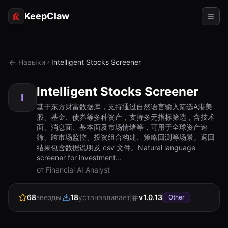
KeepClaw
Агенты
Навыки
Intelligent Stocks Screener
Навыки
Intelligent Stocks Screener
Доступ к токену
I
基于东方财富数据库，支持通过自然语言输入筛选A港美
股、基金、债券等多种资产，支持多元指标筛选，含技术
Примеры использования
面、消息面、基本面及市场情绪等，可用于全球资产速
筛、跨市场监控、投资组合构建、策略回测等场景。返回
Цены
结果包含数据说明及 csv 文件。Natural language
screener for investment...
РЕСУРСЫ
от Financial AI Analyst
Сравнить
68
звезды
18
устанавливает
v
1.0.13
Документация
Other
О нас